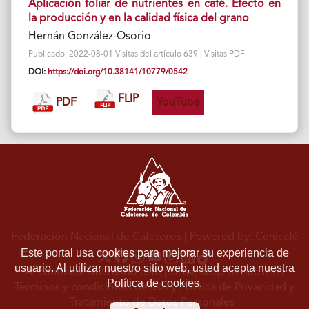
Aplicación foliar de nutrientes en café. Efecto en
la producción y en la calidad física del grano
Hernán González-Osorio
Publicado: 2022-08-01 Visitas del artículo 639 | Visitas PDF
DOI:
https://doi.org/10.38141/10779/0542
FLIP
PDF
YouTube
Federación Nacional de Cafeteros
| Powered by: Cenicafé
Este portal usa cookies para mejorar su experiencia de
usuario. Al utilizar nuestro sitio web, usted acepta nuestra
Al continuar utilizando este portal, aceptas nuestros
Política de cookies.
Términos y condiciones de uso
y
Política de Privacidad y
Tratamiento de Datos Personales
.