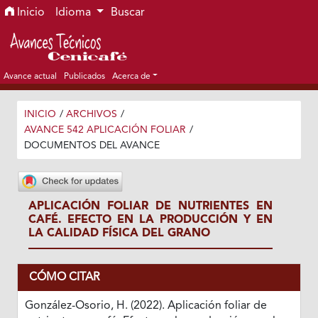
Ir al menú de navegación principal
Ir al contenido principal
Ir al pie de página del sitio
Inicio
Idioma
Buscar
Avance actual
Publicados
Acerca de
INICIO
/
ARCHIVOS
/
AVANCE 542 APLICACIÓN FOLIAR
/
DOCUMENTOS DEL AVANCE
APLICACIÓN FOLIAR DE NUTRIENTES EN
CAFÉ. EFECTO EN LA PRODUCCIÓN Y EN
LA CALIDAD FÍSICA DEL GRANO
CÓMO CITAR
González-Osorio, H. (2022). Aplicación foliar de