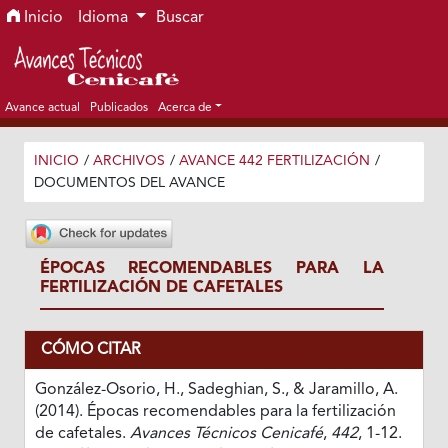
Ir al menú de navegación principal
Ir al contenido principal
Ir al pie de página del sitio
Inicio
Idioma
Buscar
Avance actual
Publicados
Acerca de
INICIO
/
ARCHIVOS
/
AVANCE 442 FERTILIZACIÓN
/
DOCUMENTOS DEL AVANCE
ÉPOCAS RECOMENDABLES PARA LA
FERTILIZACIÓN DE CAFETALES
CÓMO CITAR
González-Osorio, H., Sadeghian, S., & Jaramillo, A.
(2014). Épocas recomendables para la fertilización
de cafetales.
Avances Técnicos Cenicafé
,
442
, 1-12.