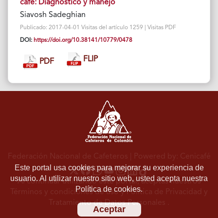
café: Diagnóstico y manejo
Siavosh Sadeghian
Publicado: 2017-04-01 Visitas del artículo 1259 | Visitas PDF
DOI:
https://doi.org/10.38141/10779/0478
FLIP
PDF
Federación Nacional de Cafeteros
| Powered by: Cenicafé
Este portal usa cookies para mejorar su experiencia de
usuario. Al utilizar nuestro sitio web, usted acepta nuestra
Al continuar utilizando este portal, aceptas nuestros
Política de cookies.
Términos y condiciones de uso
y
Política de Privacidad y
Tratamiento de Datos Personales
.
Aceptar