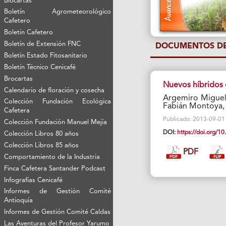
Biocartas
Boletín Agrometeorológico
Cafetero
Boletín Cafetero
Boletín de Extensión FNC
DOCUMENTOS DE
Boletín Estado Fitosanitario
Boletín Técnico Cenicafé
Brocartas
Nuevos híbridos 
Calendario de floración y cosecha
Argemiro Miguel 
Colección Fundación Ecológica
Fabián Montoya, 
Cafetera
Publicado: 2013-09-01 V
Colección Fundación Manuel Mejía
DOI:
https://doi.org/
Colección Libros 80 años
Colección Libros 85 años
PDF
Comportamiento de la Industria
Finca Cafetera Santander Podcast
Infografías Cenicafé
Informes de Gestión Comité
Antioquía
Informes de Gestión Comité Caldas
Las Aventuras del Profesor Yarumo