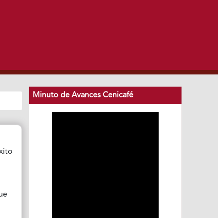
Minuto de Avances Cenicafé
éxito
que