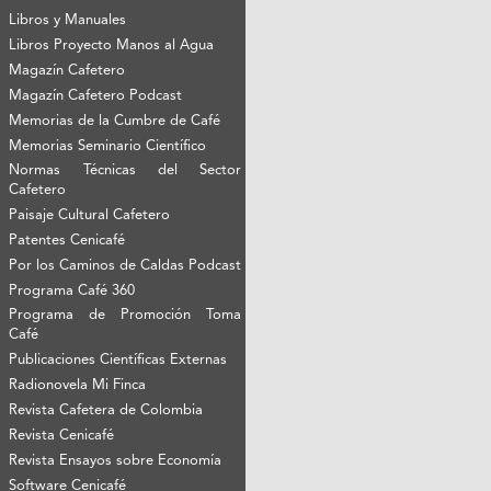
Libros y Manuales
Libros Proyecto Manos al Agua
Magazín Cafetero
Magazín Cafetero Podcast
Memorias de la Cumbre de Café
Memorias Seminario Científico
Normas Técnicas del Sector
Cafetero
Paisaje Cultural Cafetero
Patentes Cenicafé
Por los Caminos de Caldas Podcast
Programa Café 360
Programa de Promoción Toma
Café
Publicaciones Científicas Externas
Radionovela Mi Finca
Revista Cafetera de Colombia
Revista Cenicafé
Revista Ensayos sobre Economía
Software Cenicafé