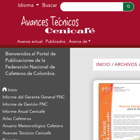
Ir al menú de navegación principal
Ir al contenido principal
Ir al pie de página del sitio
Idioma
Buscar
Avance actual
Publicados
Acerca de
Bienvenidos al Portal de
Publicaciones de la
INICIO
/
ARCHIVOS
Federación Nacional de
Cafeteros de Colombia.
Inicio
Informe del Gerente General FNC
Informe de Gestión FNC
Informe Anual Cenicafé
Atlas Cafeteros
Anuario Meteorológico Cafetero
Avances Técnicos Cenicafé