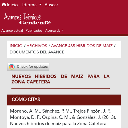
Ir al menú de navegación principal
Ir al contenido principal
Ir al pie de página del sitio
Inicio
Idioma
Buscar
Avance actual
Publicados
Acerca de
INICIO
/
ARCHIVOS
/
AVANCE 435 HÍBRIDOS DE MAÍZ
/
DOCUMENTOS DEL AVANCE
NUEVOS HÍBRIDOS DE MAÍZ PARA LA
ZONA CAFETERA
CÓMO CITAR
Moreno, A. M., Sánchez, P. M., Trejos Pinzón, J. F.,
Montoya, D. F., Ospina, C. M., & González, J. (2013).
Nuevos híbridos de maíz para la Zona Cafetera.