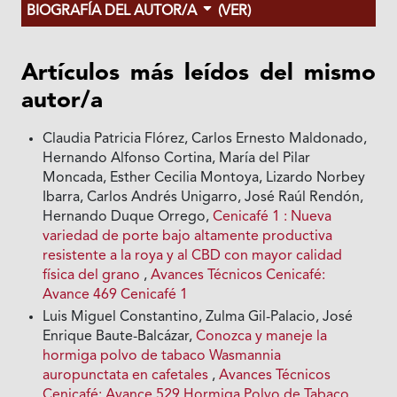
BIOGRAFÍA DEL AUTOR/A
(VER)
Artículos más leídos del mismo
autor/a
Claudia Patricia Flórez, Carlos Ernesto Maldonado,
Hernando Alfonso Cortina, María del Pilar
Moncada, Esther Cecilia Montoya, Lizardo Norbey
Ibarra, Carlos Andrés Unigarro, José Raúl Rendón,
Hernando Duque Orrego,
Cenicafé 1 : Nueva
variedad de porte bajo altamente productiva
resistente a la roya y al CBD con mayor calidad
física del grano
,
Avances Técnicos Cenicafé:
Avance 469 Cenicafé 1
Luis Miguel Constantino, Zulma Gil-Palacio, José
Enrique Baute-Balcázar,
Conozca y maneje la
hormiga polvo de tabaco Wasmannia
auropunctata en cafetales
,
Avances Técnicos
Cenicafé: Avance 529 Hormiga Polvo de Tabaco