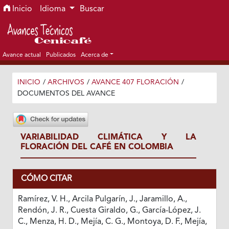
Ir al menú de navegación principal
Ir al contenido principal
Ir al pie de página del sitio
Inicio
Idioma
Buscar
Avance actual
Publicados
Acerca de
INICIO
/
ARCHIVOS
/
AVANCE 407 FLORACIÓN
/
DOCUMENTOS DEL AVANCE
VARIABILIDAD CLIMÁTICA Y LA
FLORACIÓN DEL CAFÉ EN COLOMBIA
CÓMO CITAR
Ramírez, V. H., Arcila Pulgarín, J., Jaramillo, A.,
Rendón, J. R., Cuesta Giraldo, G., García-López, J.
C., Menza, H. D., Mejía, C. G., Montoya, D. F., Mejía,