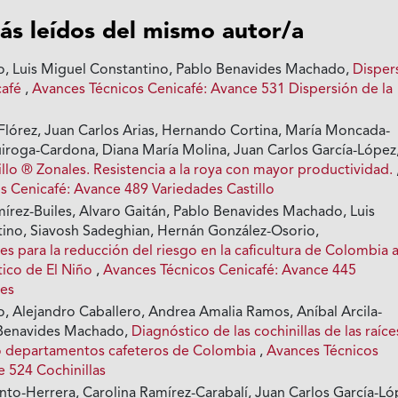
ás leídos del mismo autor/a
io, Luis Miguel Constantino, Pablo Benavides Machado,
Disper
café
,
Avances Técnicos Cenicafé: Avance 531 Dispersión de la
 Flórez, Juan Carlos Arias, Hernando Cortina, María Moncada-
uiroga-Cardona, Diana María Molina, Juan Carlos García-López
llo ® Zonales. Resistencia a la roya con mayor productividad.
s Cenicafé: Avance 489 Variedades Castillo
írez-Builes, Alvaro Gaitán, Pablo Benavides Machado, Luis
ino, Siavosh Sadeghian, Hernán González-Osorio,
 para la reducción del riesgo en la caficultura de Colombia 
tico de El Niño
,
Avances Técnicos Cenicafé: Avance 445
es
o, Alejandro Caballero, Andrea Amalia Ramos, Aníbal Arcila-
Benavides Machado,
Diagnóstico de las cochinillas de las raíce
ho departamentos cafeteros de Colombia
,
Avances Técnicos
e 524 Cochinillas
nto-Herrera, Carolina Ramírez-Carabalí, Juan Carlos García-Ló