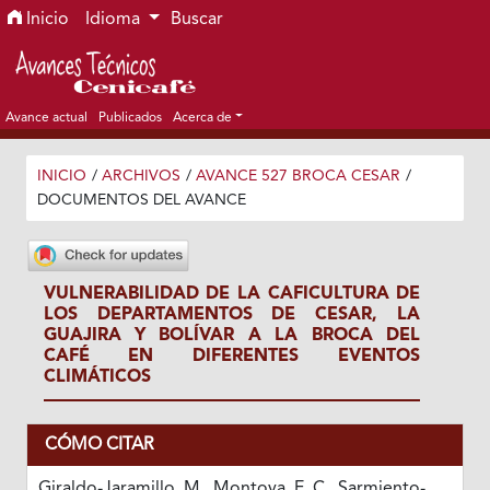
Ir al menú de navegación principal
Ir al contenido principal
Ir al pie de página del sitio
Inicio
Idioma
Buscar
Avance actual
Publicados
Acerca de
INICIO
/
ARCHIVOS
/
AVANCE 527 BROCA CESAR
/
DOCUMENTOS DEL AVANCE
VULNERABILIDAD DE LA CAFICULTURA DE
LOS DEPARTAMENTOS DE CESAR, LA
GUAJIRA Y BOLÍVAR A LA BROCA DEL
CAFÉ EN DIFERENTES EVENTOS
CLIMÁTICOS
CÓMO CITAR
Giraldo-Jaramillo, M., Montoya, E. C., Sarmiento-