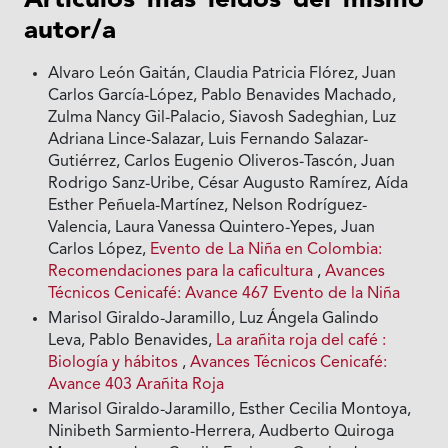
Artículos más leídos del mismo
autor/a
Alvaro León Gaitán, Claudia Patricia Flórez, Juan
Carlos García-López, Pablo Benavides Machado,
Zulma Nancy Gil-Palacio, Siavosh Sadeghian, Luz
Adriana Lince-Salazar, Luis Fernando Salazar-
Gutiérrez, Carlos Eugenio Oliveros-Tascón, Juan
Rodrigo Sanz-Uribe, César Augusto Ramírez, Aída
Esther Peñuela-Martínez, Nelson Rodríguez-
Valencia, Laura Vanessa Quintero-Yepes, Juan
Carlos López,
Evento de La Niña en Colombia:
Recomendaciones para la caficultura
,
Avances
Técnicos Cenicafé: Avance 467 Evento de la Niña
Marisol Giraldo-Jaramillo, Luz Ángela Galindo
Leva, Pablo Benavides,
La arañita roja del café :
Biología y hábitos
,
Avances Técnicos Cenicafé:
Avance 403 Arañita Roja
Marisol Giraldo-Jaramillo, Esther Cecilia Montoya,
Ninibeth Sarmiento-Herrera, Audberto Quiroga