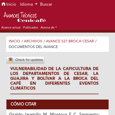
Ir al menú de navegación principal
Ir al contenido principal
Ir al pie de página del sitio
Inicio
Idioma
Buscar
Avance actual
Publicados
Acerca de
INICIO
/
ARCHIVOS
/
AVANCE 527 BROCA CESAR
/
DOCUMENTOS DEL AVANCE
VULNERABILIDAD DE LA CAFICULTURA DE
LOS DEPARTAMENTOS DE CESAR, LA
GUAJIRA Y BOLÍVAR A LA BROCA DEL
CAFÉ EN DIFERENTES EVENTOS
CLIMÁTICOS
CÓMO CITAR
Giraldo-Jaramillo, M., Montoya, E. C., Sarmiento-