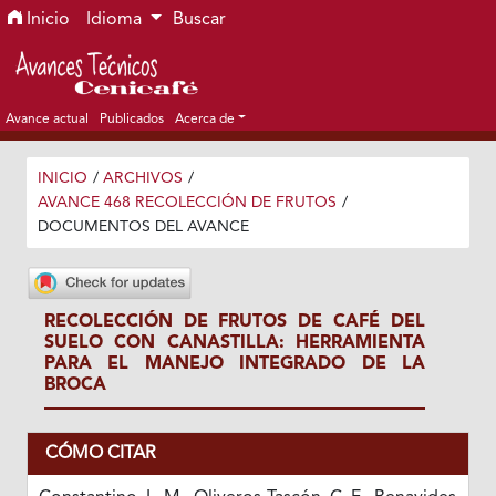
Ir al menú de navegación principal
Ir al contenido principal
Ir al pie de página del sitio
Inicio
Idioma
Buscar
Avance actual
Publicados
Acerca de
INICIO
/
ARCHIVOS
/
AVANCE 468 RECOLECCIÓN DE FRUTOS
/
DOCUMENTOS DEL AVANCE
RECOLECCIÓN DE FRUTOS DE CAFÉ DEL
SUELO CON CANASTILLA: HERRAMIENTA
PARA EL MANEJO INTEGRADO DE LA
BROCA
CÓMO CITAR