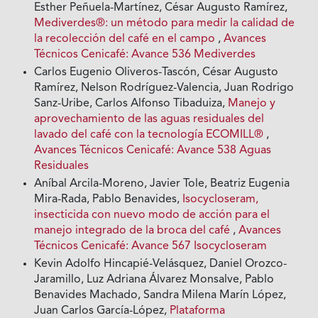
Esther Peñuela-Martínez, César Augusto Ramírez,
Mediverdes®: un método para medir la calidad de
la recolección del café en el campo
,
Avances
Técnicos Cenicafé: Avance 536 Mediverdes
Carlos Eugenio Oliveros-Tascón, César Augusto
Ramírez, Nelson Rodríguez-Valencia, Juan Rodrigo
Sanz-Uribe, Carlos Alfonso Tibaduiza,
Manejo y
aprovechamiento de las aguas residuales del
lavado del café con la tecnología ECOMILL®
,
Avances Técnicos Cenicafé: Avance 538 Aguas
Residuales
Aníbal Arcila-Moreno, Javier Tole, Beatriz Eugenia
Mira-Rada, Pablo Benavides,
Isocycloseram,
insecticida con nuevo modo de acción para el
manejo integrado de la broca del café
,
Avances
Técnicos Cenicafé: Avance 567 Isocycloseram
Kevin Adolfo Hincapié-Velásquez, Daniel Orozco-
Jaramillo, Luz Adriana Álvarez Monsalve, Pablo
Benavides Machado, Sandra Milena Marín López,
Juan Carlos García-López,
Plataforma