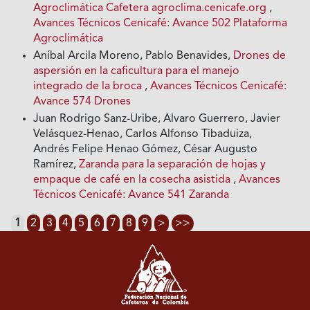
Agroclimática Cafetera agroclima.cenicafe.org
,
Avances Técnicos Cenicafé: Avance 502 Plataforma
Agroclimática
Aníbal Arcila Moreno, Pablo Benavides,
Drones de
aspersión en la caficultura para el manejo
integrado de la broca
,
Avances Técnicos Cenicafé:
Avance 574 Drones
Juan Rodrigo Sanz-Uribe, Alvaro Guerrero, Javier
Velásquez-Henao, Carlos Alfonso Tibaduiza,
Andrés Felipe Henao Gómez, César Augusto
Ramírez,
Zaranda para la separación de hojas y
empaque de café en la cosecha asistida
,
Avances
Técnicos Cenicafé: Avance 541 Zaranda
1
2
3
4
5
6
7
8
9
>
>>