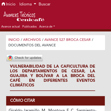
Ir al menú de navegación principal
Ir al contenido principal
Ir al pie de página del sitio
Inicio
Idioma
Buscar
Avance actual
Publicados
Acerca de
INICIO
/
ARCHIVOS
/
AVANCE 527 BROCA CESAR
/
DOCUMENTOS DEL AVANCE
VULNERABILIDAD DE LA CAFICULTURA DE
LOS DEPARTAMENTOS DE CESAR, LA
GUAJIRA Y BOLÍVAR A LA BROCA DEL
CAFÉ EN DIFERENTES EVENTOS
CLIMÁTICOS
CÓMO CITAR
Giraldo-Jaramillo, M., Montoya, E. C., Sarmiento-