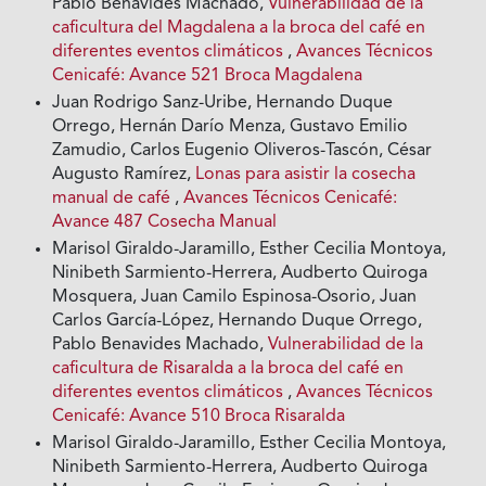
Pablo Benavides Machado,
Vulnerabilidad de la
caficultura del Magdalena a la broca del café en
diferentes eventos climáticos
,
Avances Técnicos
Cenicafé: Avance 521 Broca Magdalena
Juan Rodrigo Sanz-Uribe, Hernando Duque
Orrego, Hernán Darío Menza, Gustavo Emilio
Zamudio, Carlos Eugenio Oliveros-Tascón, César
Augusto Ramírez,
Lonas para asistir la cosecha
manual de café
,
Avances Técnicos Cenicafé:
Avance 487 Cosecha Manual
Marisol Giraldo-Jaramillo, Esther Cecilia Montoya,
Ninibeth Sarmiento-Herrera, Audberto Quiroga
Mosquera, Juan Camilo Espinosa-Osorio, Juan
Carlos García-López, Hernando Duque Orrego,
Pablo Benavides Machado,
Vulnerabilidad de la
caficultura de Risaralda a la broca del café en
diferentes eventos climáticos
,
Avances Técnicos
Cenicafé: Avance 510 Broca Risaralda
Marisol Giraldo-Jaramillo, Esther Cecilia Montoya,
Ninibeth Sarmiento-Herrera, Audberto Quiroga