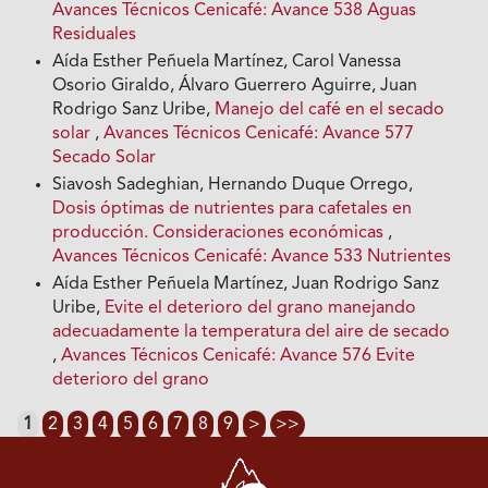
Avances Técnicos Cenicafé: Avance 538 Aguas
Residuales
Aída Esther Peñuela Martínez, Carol Vanessa
Osorio Giraldo, Álvaro Guerrero Aguirre, Juan
Rodrigo Sanz Uribe,
Manejo del café en el secado
solar
,
Avances Técnicos Cenicafé: Avance 577
Secado Solar
Siavosh Sadeghian, Hernando Duque Orrego,
Dosis óptimas de nutrientes para cafetales en
producción. Consideraciones económicas
,
Avances Técnicos Cenicafé: Avance 533 Nutrientes
Aída Esther Peñuela Martínez, Juan Rodrigo Sanz
Uribe,
Evite el deterioro del grano manejando
adecuadamente la temperatura del aire de secado
,
Avances Técnicos Cenicafé: Avance 576 Evite
deterioro del grano
1
2
3
4
5
6
7
8
9
>
>>