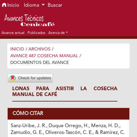
Ir al menú de navegación principal
Ir al contenido principal
Ir al pie de página del sitio
Inicio
Idioma
Buscar
Avance actual
Publicados
Acerca de
INICIO
/
ARCHIVOS
/
AVANCE 487 COSECHA MANUAL
/
DOCUMENTOS DEL AVANCE
LONAS PARA ASISTIR LA COSECHA
MANUAL DE CAFÉ
CÓMO CITAR
Sanz-Uribe, J. R., Duque Orrego, H., Menza, H. D.,
Zamudio, G. E., Oliveros-Tascón, C. E., & Ramírez, C.