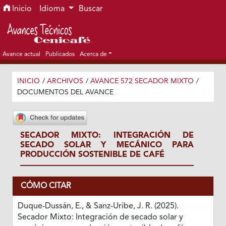
Ir al menú de navegación principal
Ir al contenido principal
Ir al pie de página del sitio
Inicio
Idioma
Buscar
Avance actual
Publicados
Acerca de
INICIO
/
ARCHIVOS
/
AVANCE 572 SECADOR MIXTO
/
DOCUMENTOS DEL AVANCE
SECADOR MIXTO: INTEGRACIÓN DE
SECADO SOLAR Y MECÁNICO PARA
PRODUCCIÓN SOSTENIBLE DE CAFÉ
CÓMO CITAR
Duque-Dussán, E., & Sanz-Uribe, J. R. (2025).
Secador Mixto: Integración de secado solar y