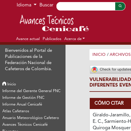
Ir al menú de navegación principal
Ir al contenido principal
Ir al pie de página del sitio
Idioma
Buscar
Avance actual
Publicados
Acerca de
Bienvenidos al Portal de
INICIO
/
ARCHIVOS
Publicaciones de la
Federación Nacional de
Cafeteros de Colombia.
VULNERABILIDAD
Inicio
DIFERENTES EVE
Informe del Gerente General FNC
Informe de Gestión FNC
CÓMO CITAR
Informe Anual Cenicafé
Atlas Cafeteros
Giraldo-Jaramillo
Anuario Meteorológico Cafetero
E. C., Sarmiento-H
Avances Técnicos Cenicafé
Quiroga Mosquera