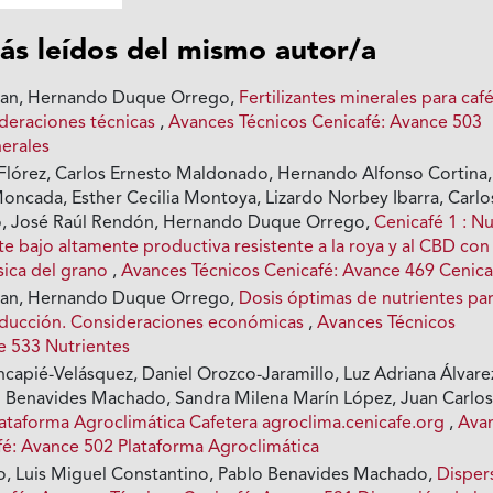
ás leídos del mismo autor/a
ian, Hernando Duque Orrego,
Fertilizantes minerales para caf
deraciones técnicas
,
Avances Técnicos Cenicafé: Avance 503
nerales
a Flórez, Carlos Ernesto Maldonado, Hernando Alfonso Cortina,
Moncada, Esther Cecilia Montoya, Lizardo Norbey Ibarra, Carlo
o, José Raúl Rendón, Hernando Duque Orrego,
Cenicafé 1 : N
e bajo altamente productiva resistente a la roya y al CBD con
sica del grano
,
Avances Técnicos Cenicafé: Avance 469 Cenica
ian, Hernando Duque Orrego,
Dosis óptimas de nutrientes pa
oducción. Consideraciones económicas
,
Avances Técnicos
e 533 Nutrientes
ncapié-Velásquez, Daniel Orozco-Jaramillo, Luz Adriana Álvare
 Benavides Machado, Sandra Milena Marín López, Juan Carlo
lataforma Agroclimática Cafetera agroclima.cenicafe.org
,
Ava
fé: Avance 502 Plataforma Agroclimática
io, Luis Miguel Constantino, Pablo Benavides Machado,
Disper