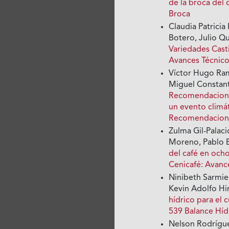
de la broca del 
Broca
Claudia Patricia
Botero, Julio Q
Variedades Casti
Avances Técnico
Víctor Hugo Ram
Miguel Constant
Recomendaciones
un evento climá
Recomendacion
Zulma Gil-Palaci
Moreno, Pablo 
del café en oc
Cenicafé: Avanc
Ninibeth Sarmie
Kevin Adolfo Hi
hídrico para el 
539 Balance Híd
Nelson Rodrígue