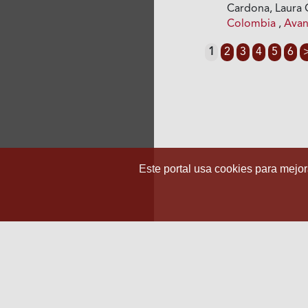
Cardona, Laura 
Colombia
,
Avan
1
2
3
4
5
6
Este portal usa cookies para mejora