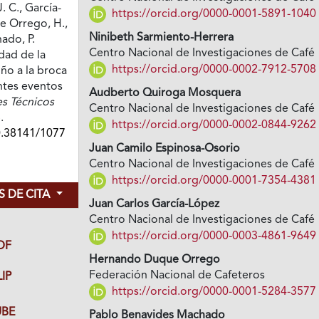
. C., García-
https://orcid.org/0000-0001-5891-1040
e Orrego, H.,
Ninibeth Sarmiento-Herrera
ado, P.
Centro Nacional de Investigaciones de Café
idad de la
https://orcid.org/0000-0002-7912-5708
iño a la broca
ntes eventos
Audberto Quiroga Mosquera
s Técnicos
Centro Nacional de Investigaciones de Café
.
https://orcid.org/0000-0002-0844-9262
0.38141/1077
Juan Camilo Espinosa-Osorio
Centro Nacional de Investigaciones de Café
https://orcid.org/0000-0001-7354-4381
 DE CITA
Juan Carlos García-López
Centro Nacional de Investigaciones de Café
https://orcid.org/0000-0003-4861-9649
DF
Hernando Duque Orrego
Federación Nacional de Cafeteros
IP
https://orcid.org/0000-0001-5284-3577
BE
Pablo Benavides Machado