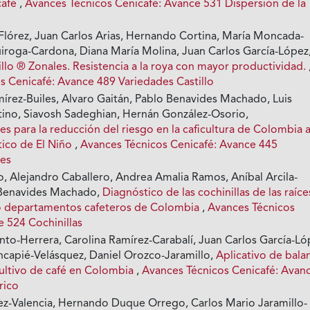
café
,
Avances Técnicos Cenicafé: Avance 531 Dispersión de la
 Flórez, Juan Carlos Arias, Hernando Cortina, María Moncada-
uiroga-Cardona, Diana María Molina, Juan Carlos García-López
llo ® Zonales. Resistencia a la roya con mayor productividad.
s Cenicafé: Avance 489 Variedades Castillo
írez-Builes, Alvaro Gaitán, Pablo Benavides Machado, Luis
ino, Siavosh Sadeghian, Hernán González-Osorio,
 para la reducción del riesgo en la caficultura de Colombia 
tico de El Niño
,
Avances Técnicos Cenicafé: Avance 445
es
o, Alejandro Caballero, Andrea Amalia Ramos, Aníbal Arcila-
Benavides Machado,
Diagnóstico de las cochinillas de las raíce
ho departamentos cafeteros de Colombia
,
Avances Técnicos
e 524 Cochinillas
nto-Herrera, Carolina Ramírez-Carabalí, Juan Carlos García-Ló
ncapié-Velásquez, Daniel Orozco-Jaramillo,
Aplicativo de bala
cultivo de café en Colombia
,
Avances Técnicos Cenicafé: Avan
rico
z-Valencia, Hernando Duque Orrego, Carlos Mario Jaramillo-