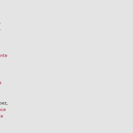
,
,
ante
s
pez,
nce
ce