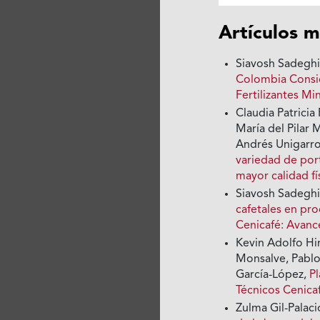
Artículos m
Siavosh Sadegh
Colombia Consi
Fertilizantes Mi
Claudia Patrici
María del Pilar 
Andrés Unigarr
variedad de port
mayor calidad fí
Siavosh Sadegh
cafetales en pr
Cenicafé: Avanc
Kevin Adolfo Hi
Monsalve, Pablo
García-López,
P
Técnicos Cenica
Zulma Gil-Palac