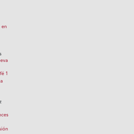
é en
s
ueva
fé 1
ra
z
s
nces
sión