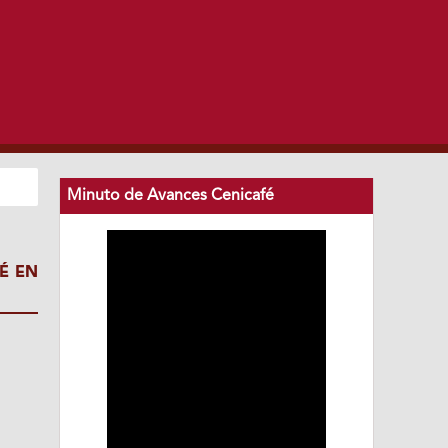
Minuto de Avances Cenicafé
É EN