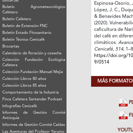
Biocartas
Espinosa-Osorio, J
Boletín Agrometeorológico
López, J. C., Duqu
Cafetero
& Benavides Mach
Boletín Cafetero
(2020). Vulnerabil
Boletín de Extensión FNC
caficultura de Nar
Boletín Estado Fitosanitario
del café en difere
Boletín Técnico Cenicafé
climáticos.
Avance
Brocartas
Cenicafé
,
514
, 1–8
Calendario de floración y cosecha
https://doi.org/1
Colección Fundación Ecológica
9/0514
Cafetera
Colección Fundación Manuel Mejía
Colección Libros 80 años
MÁS FORMATOS
Colección Libros 85 años
Comportamiento de la Industria
Finca Cafetera Santander Podcast
P
Infografías Cenicafé
Informes de Gestión Comité
FL
Antioquía
Informes de Gestión Comité Caldas
YOUTU
Las Aventuras del Profesor Yarumo