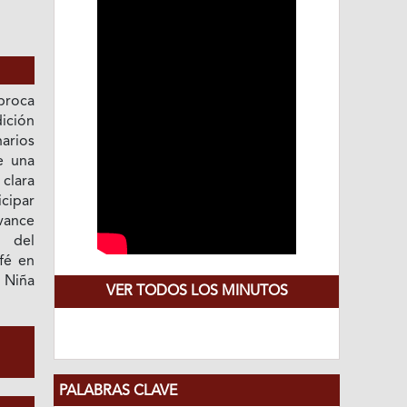
 broca
ición
arios
e una
 clara
cipar
vance
 del
fé en
a Niña
VER TODOS LOS MINUTOS
PALABRAS CLAVE