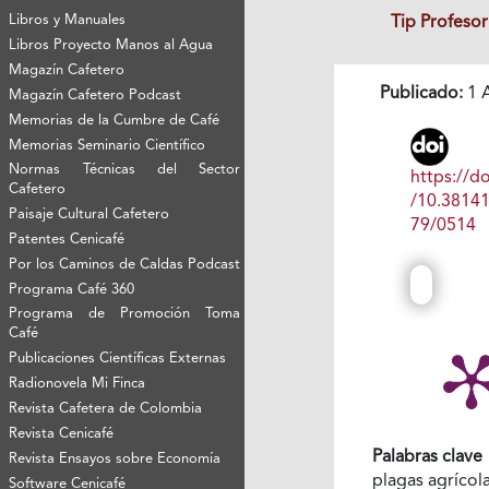
Libros y Manuales
Tip Profeso
Libros Proyecto Manos al Agua
Magazín Cafetero
Publicado:
1 A
Magazín Cafetero Podcast
Memorias de la Cumbre de Café
Memorias Seminario Científico
Normas Técnicas del Sector
https://do
Cafetero
/10.3814
Paisaje Cultural Cafetero
79/0514
Patentes Cenicafé
Por los Caminos de Caldas Podcast
Programa Café 360
Programa de Promoción Toma
Café
Publicaciones Científicas Externas
Radionovela Mi Finca
Revista Cafetera de Colombia
Revista Cenicafé
Palabras clave
Revista Ensayos sobre Economía
plagas agrícol
Software Cenicafé