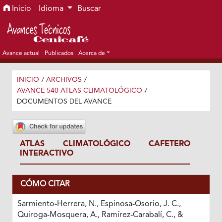
Ir al menú de navegación principal
Ir al contenido principal
Ir al pie de página del sitio
Inicio
Idioma
Buscar
Avance actual
Publicados
Acerca de
INICIO
/
ARCHIVOS
/
AVANCE 540 ATLAS CLIMATOLÓGICO
/
DOCUMENTOS DEL AVANCE
ATLAS CLIMATOLÓGICO CAFETERO
INTERACTIVO
CÓMO CITAR
Sarmiento-Herrera, N., Espinosa-Osorio, J. C.,
Quiroga-Mosquera, A., Ramírez-Carabalí, C., &