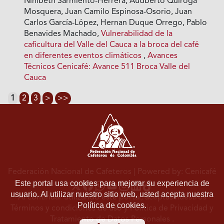
Ninibeth Sarmiento-Herrera, Audberto Quiroga
Mosquera, Juan Camilo Espinosa-Osorio, Juan
Carlos García-López, Hernan Duque Orrego, Pablo
Benavides Machado,
Vulnerabilidad de la
caficultura del Valle del Cauca a la broca del café
en diferentes eventos climáticos
,
Avances
Técnicos Cenicafé: Avance 511 Broca Valle del
Cauca
1
2
3
>
>>
Federación Nacional de Cafeteros
| Powered by: Cenicafé
Este portal usa cookies para mejorar su experiencia de
usuario. Al utilizar nuestro sitio web, usted acepta nuestra
Al continuar utilizando este portal, aceptas nuestros
Política de cookies.
Términos y condiciones de uso
y
Política de Privacidad y
Tratamiento de Datos Personales
.