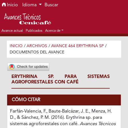
Ir al menú de navegación principal
Ir al contenido principal
Ir al pie de página del sitio
Inicio
Idioma
Buscar
Avance actual
Publicados
Acerca de
INICIO
/
ARCHIVOS
/
AVANCE 464 ERYTHRINA SP
/
DOCUMENTOS DEL AVANCE
ERYTHRINA SP. PARA SISTEMAS
AGROFORESTALES CON CAFÉ
CÓMO CITAR
Farfán-Valencia, F., Baute-Balcázar, J. E., Menza, H.
D., & Sánchez, P. M. (2016). Erythrina sp. para
sistemas agroforestales con café.
Avances Técnicos