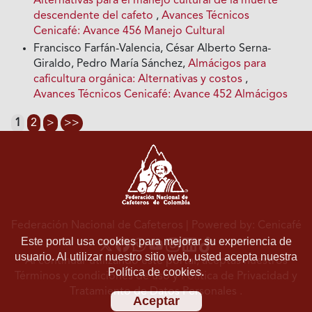
Alternativas para el manejo cultural de la muerte
descendente del cafeto
,
Avances Técnicos
Cenicafé: Avance 456 Manejo Cultural
Francisco Farfán-Valencia, César Alberto Serna-
Giraldo, Pedro María Sánchez,
Almácigos para
caficultura orgánica: Alternativas y costos
,
Avances Técnicos Cenicafé: Avance 452 Almácigos
1
2
>
>>
Federación Nacional de Cafeteros
| Powered by: Cenicafé
Este portal usa cookies para mejorar su experiencia de
usuario. Al utilizar nuestro sitio web, usted acepta nuestra
Al continuar utilizando este portal, aceptas nuestros
Política de cookies.
Términos y condiciones de uso
y
Política de Privacidad y
Tratamiento de Datos Personales
.
Aceptar