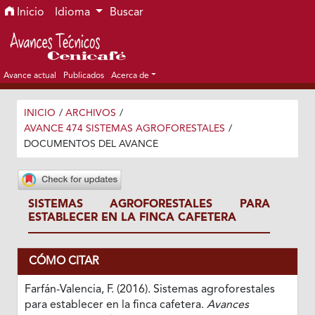
Ir al menú de navegación principal
Ir al contenido principal
Ir al pie de página del sitio
Inicio
Idioma
Buscar
Avance actual
Publicados
Acerca de
INICIO
/
ARCHIVOS
/
AVANCE 474 SISTEMAS AGROFORESTALES
/
DOCUMENTOS DEL AVANCE
SISTEMAS AGROFORESTALES PARA
ESTABLECER EN LA FINCA CAFETERA
CÓMO CITAR
Farfán-Valencia, F. (2016). Sistemas agroforestales
para establecer en la finca cafetera.
Avances