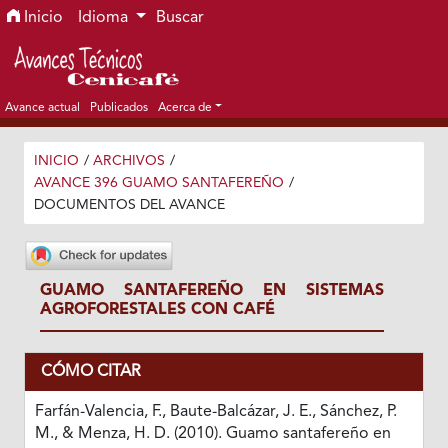
Ir al menú de navegación principal
Ir al contenido principal
Ir al pie de página del sitio
Inicio
Idioma
Buscar
Avance actual
Publicados
Acerca de
INICIO
/
ARCHIVOS
/
AVANCE 396 GUAMO SANTAFEREÑO
/
DOCUMENTOS DEL AVANCE
GUAMO SANTAFEREÑO EN SISTEMAS
AGROFORESTALES CON CAFÉ
CÓMO CITAR
Farfán-Valencia, F., Baute-Balcázar, J. E., Sánchez, P.
M., & Menza, H. D. (2010). Guamo santafereño en