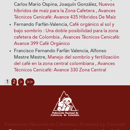
Carlos Mario Ospina, Joaquín González,
Nuevos
híbridos de maíz para la Zona Cafetera
,
Avances
Técnicos Cenicafé: Avance 435 Híbridos De Maíz
Fernando Farfán-Valencia,
Café orgánico al sol y
bajo sombrío : Una doble posibilidad para la zona
cafetera de Colombia
,
Avances Técnicos Cenicafé:
Avance 399 Café Orgánico
Francisco Fernando Farfán Valencia, Alfonso
Mestre Mestre,
Manejo del sombrío y fertilización
del café en la zona central colombiana
,
Avances
Técnicos Cenicafé: Avance 330 Zona Central
1
2
>
>>
Federación Nacional de Cafeteros
| Powered by: Cenicafé