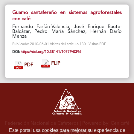
Guamo santafereño en sistemas agroforestales
con café
Fernando Farfán-Valencia, José Enrique Baute-
Balcázar, Pedro María Sánchez, Hernán Darío
Menza
Publicado: 2010-06-01 Visitas del artículo 130 | Visitas PDF
DOI:
https://doi.org/10.38141/10779/0396
FLIP
PDF
Federación Nacional de Cafeteros
| Powered by: Cenicafé
Este portal usa cookies para mejorar su experiencia de