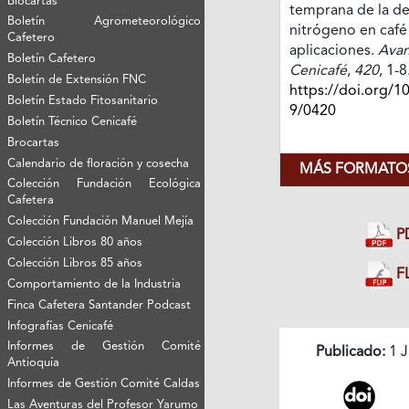
Biocartas
temprana de la def
Boletín Agrometeorológico
nitrógeno en café
Cafetero
aplicaciones.
Avan
Boletín Cafetero
Cenicafé
,
420
, 1-8
Boletín de Extensión FNC
https://doi.org/1
Boletín Estado Fitosanitario
9/0420
Boletín Técnico Cenicafé
Brocartas
Calendario de floración y cosecha
MÁS FORMATOS
Colección Fundación Ecológica
Cafetera
Colección Fundación Manuel Mejía
P
Colección Libros 80 años
Colección Libros 85 años
FL
Comportamiento de la Industria
Finca Cafetera Santander Podcast
Infografías Cenicafé
Informes de Gestión Comité
Publicado:
1 J
Antioquía
Informes de Gestión Comité Caldas
Las Aventuras del Profesor Yarumo