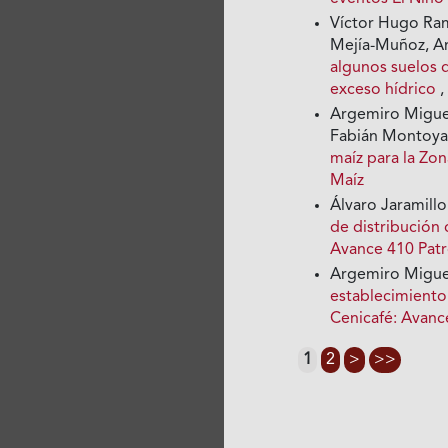
Víctor Hugo Ram
Mejía-Muñoz, A
algunos suelos d
exceso hídrico
Argemiro Miguel
Fabián Montoya,
maíz para la Zo
Maíz
Álvaro Jaramill
de distribución 
Avance 410 Patr
Argemiro Migue
establecimiento 
Cenicafé: Avanc
1
2
>
>>