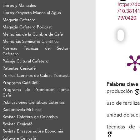
https://do
Libros y Manuales
/10.3814
Libros Proyecto Manos al Agua
79/0420
Magazín Cafetero
Magazín Cafetero Podcast
Memorias de la Cumbre de Café
Memorias Seminario Científico
Normas Técnicas del Sector
Cafetero
Paisaje Cultural Cafetero
Patentes Cenicafé
Por los Caminos de Caldas Podcast
Programa Café 360
Palabras clave
Programa de Promoción Toma
producción
Café
Publicaciones Científicas Externas
uso de fertiliz
Radionovela Mi Finca
unidad de sue
Revista Cafetera de Colombia
Revista Cenicafé
técnicas de a
Revista Ensayos sobre Economía
Software Cenicafé