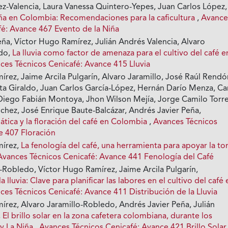
z-Valencia, Laura Vanessa Quintero-Yepes, Juan Carlos López,
ña en Colombia: Recomendaciones para la caficultura
,
Avance
fé: Avance 467 Evento de la Niña
ña, Víctor Hugo Ramírez, Julián Andrés Valencia, Alvaro
edo,
La lluvia como factor de amenaza para el cultivo del café e
ces Técnicos Cenicafé: Avance 415 Lluvia
rez, Jaime Arcila Pulgarín, Alvaro Jaramillo, José Raúl Rendó
a Giraldo, Juan Carlos García-López, Hernán Darío Menza, Ca
Diego Fabián Montoya, Jhon Wilson Mejía, Jorge Camilo Torre
chez, José Enrique Baute-Balcázar, Andrés Javier Peña,
mática y la floración del café en Colombia
,
Avances Técnicos
e 407 Floración
mírez,
La fenología del café, una herramienta para apoyar la t
Avances Técnicos Cenicafé: Avance 441 Fenología del Café
-Robledo, Víctor Hugo Ramírez, Jaime Arcila Pulgarín,
a lluvia: Clave para planificar las labores en el cultivo del café 
ces Técnicos Cenicafé: Avance 411 Distribución de la Lluvia
írez, Alvaro Jaramillo-Robledo, Andrés Javier Peña, Julián
,
El brillo solar en la zona cafetera colombiana, durante los
 y La Niña
,
Avances Técnicos Cenicafé: Avance 421 Brillo Solar