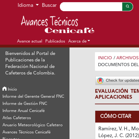
Ir al menú de navegación principal
Ir al contenido principal
Ir al pie de página del sitio
Idioma
Buscar
Avance actual
Publicados
Acerca de
Bienvenidos al Portal de
INICIO
/
ARCHIVOS
Publicaciones de la
DOCUMENTOS DEL
Federación Nacional de
Cafeteros de Colombia.
Inicio
EVALUACIÓN TE
Informe del Gerente General FNC
APLICACIONES
Informe de Gestión FNC
Informe Anual Cenicafé
CÓMO CITAR
Atlas Cafeteros
Anuario Meteorológico Cafetero
Ramírez, V. H., Mo
Avances Técnicos Cenicafé
López, J. C. (2012