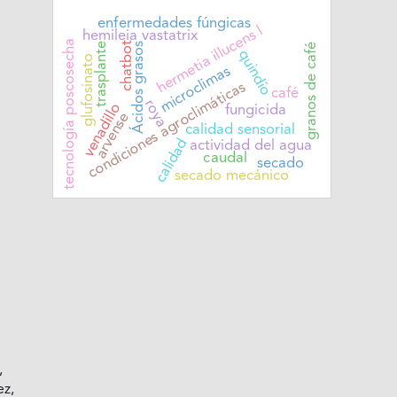
enfermedades fúngicas
hermetia illucens l
hemileia vastatrix
tecnología poscosecha
chatbot
Ácidos grasos
trasplante
granos de café
quindío
glufosinato
microclimas
condiciones agroclimáticas
café
roya
venadillo
fungicida
arvense
calidad sensorial
calidad
actividad del agua
caudal
secado
secado mecánico
,
ez,