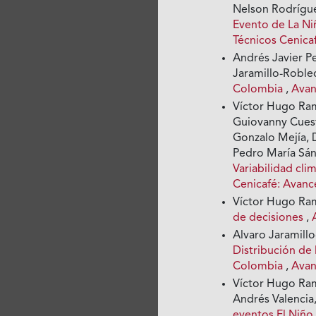
Nelson Rodrígue
Evento de La Ni
Técnicos Cenica
Andrés Javier Pe
Jaramillo-Robl
Colombia
,
Avan
Víctor Hugo Ramí
Guiovanny Cuest
Gonzalo Mejía, 
Pedro María Sán
Variabilidad cli
Cenicafé: Avanc
Víctor Hugo Ra
de decisiones
,
Alvaro Jaramillo
Distribución de l
Colombia
,
Avan
Víctor Hugo Ram
Andrés Valencia
eventos El Niño