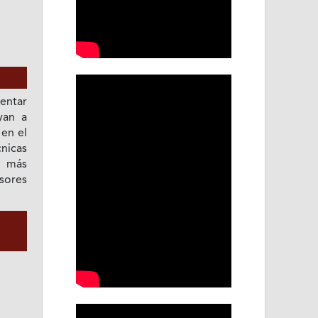
entar
yan a
 en el
cnicas
 más
sores