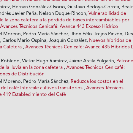
írez, Hernán González-Osorio, Gustavo Bedoya-Correa, Beatr
ndrés Javier Peña, Nelson Duque-Rincon,
Vulnerabilidad de
e la zona cafetera a la pérdida de bases intercambiables por
,
Avances Técnicos Cenicafé: Avance 443 Exceso Hídrico
 Moreno, Pedro María Sánchez, Jhon Félix Trejos Pinzón, Di
 Carlos Mario Ospina, Joaquín González,
Nuevos híbridos de
na Cafetera
,
Avances Técnicos Cenicafé: Avance 435 Híbridos 
o Robledo, Víctor Hugo Ramírez, Jaime Arcila Pulgarín,
Patron
de la lluvia en la zona cafetera
,
Avances Técnicos Cenicafé:
ones de Distribución
l Moreno, Pedro María Sánchez,
Reduzca los costos en el
del café: Intercale cultivos transitorios
,
Avances Técnicos
e 419 Establecimiento del Café