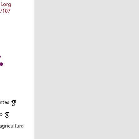
i.org
1/107
antes
lo
gricultura