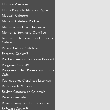
Libros y Manuales
Libros Proyecto Manos al Agua
Magazín Cafetero
Magazín Cafetero Podcast
Memorias de la Cumbre de Café
Memorias Seminario Científico
Normas Técnicas del Sector
Cafetero
Paisaje Cultural Cafetero
Patentes Cenicafé
Por los Caminos de Caldas Podcast
Programa Café 360
Programa de Promoción Toma
Café
Publicaciones Científicas Externas
Radionovela Mi Finca
Revista Cafetera de Colombia
Revista Cenicafé
Revista Ensayos sobre Economía
Software Cenicafé