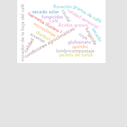
minador de la hoja del café
granos de café
floración
calidad sensorial
caudal
secado solar
hermetia illucens l
fungicidas
café
microclimas
Ácidos grasos
condiciones agroclimáticas
fungicida
secado
chatbot
arvense
roya
calidad
glufosinato
quindío
lombricompostaje
pellets de turba