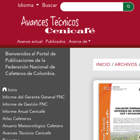
Ir al menú de navegación principal
Ir al contenido principal
Ir al pie de página del sitio
Idioma
Buscar
Avance actual
Publicados
Acerca de
Bienvenidos al Portal de
Publicaciones de la
INICIO
/
ARCHIVOS
Federación Nacional de
Cafeteros de Colombia.
Inicio
Informe del Gerente General FNC
Informe de Gestión FNC
Informe Anual Cenicafé
Atlas Cafeteros
Anuario Meteorológico Cafetero
Avances Técnicos Cenicafé