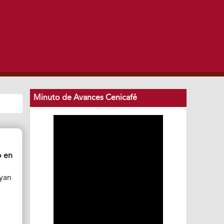
Minuto de Avances Cenicafé
o en
uyan