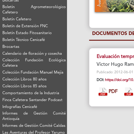
Biocartas
Boletín Agrometeorológico
Cafetero
Boletín Cafetero
Boletín de Extensión FNC
Boletín Estado Fitosanitario
DOCUMENTOS DE
Boletín Técnico Cenicafé
Brocartas
Calendario de floración y cosecha
Evaluación tempra
Colección Fundación Ecológica
Víctor Hugo Ram
Cafetera
Colección Fundación Manuel Mejía
Publicado: 2012-06-01 V
Colección Libros 80 años
DOI:
https://doi.org/
Colección Libros 85 años
PDF
Comportamiento de la Industria
Finca Cafetera Santander Podcast
Infografías Cenicafé
Informes de Gestión Comité
Antioquía
Informes de Gestión Comité Caldas
Las Aventuras del Profesor Yarumo