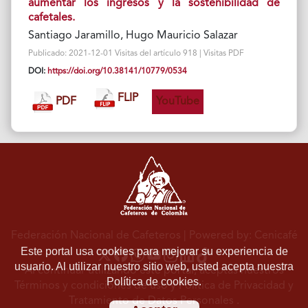
aumentar los ingresos y la sostenibilidad de
cafetales.
Santiago Jaramillo, Hugo Mauricio Salazar
Publicado: 2021-12-01 Visitas del artículo 918 | Visitas PDF
DOI:
https://doi.org/10.38141/10779/0534
FLIP
PDF
YouTube
Federación Nacional de Cafeteros
| Powered by: Cenicafé
Este portal usa cookies para mejorar su experiencia de
usuario. Al utilizar nuestro sitio web, usted acepta nuestra
Al continuar utilizando este portal, aceptas nuestros
Política de cookies.
Términos y condiciones de uso
y
Política de Privacidad y
Tratamiento de Datos Personales
.