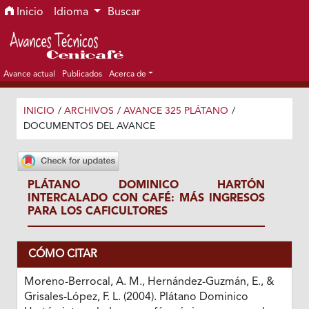
Ir al menú de navegación principal
Ir al contenido principal
Ir al pie de página del sitio
Inicio
Idioma
Buscar
Avance actual
Publicados
Acerca de
INICIO
/
ARCHIVOS
/
AVANCE 325 PLÁTANO
/
DOCUMENTOS DEL AVANCE
PLÁTANO DOMINICO HARTÓN
INTERCALADO CON CAFÉ: MÁS INGRESOS
PARA LOS CAFICULTORES
CÓMO CITAR
Moreno-Berrocal, A. M., Hernández-Guzmán, E., &
Grisales-López, F. L. (2004). Plátano Dominico