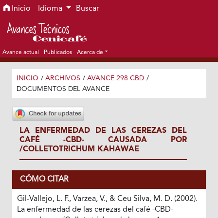
Ir al menú de navegación principal
Ir al contenido principal
Ir al pie de página del sitio
Inicio
Idioma
Buscar
Avance actual
Publicados
Acerca de
INICIO
/
ARCHIVOS
/
AVANCE 298 CBD
/
DOCUMENTOS DEL AVANCE
LA ENFERMEDAD DE LAS CEREZAS DEL
CAFÉ -CBD- CAUSADA POR
/COLLETOTRICHUM KAHAWAE
CÓMO CITAR
Gil-Vallejo, L. F., Varzea, V., & Ceu Silva, M. D. (2002).
La enfermedad de las cerezas del café -CBD-