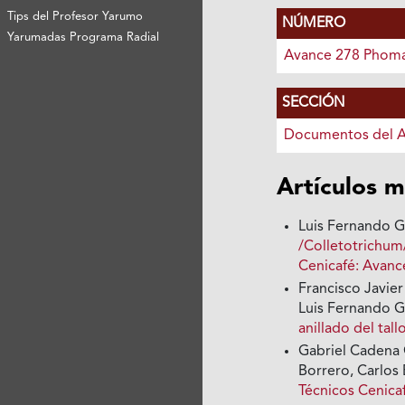
Tips del Profesor Yarumo
NÚMERO
Yarumadas Programa Radial
Avance 278 Phom
SECCIÓN
Documentos del 
Artículos m
Luis Fernando Gi
/Colletotrichum/
Cenicafé: Avanc
Francisco Javier
Luis Fernando Gi
anillado del tal
Gabriel Cadena
Borrero, Carlos
Técnicos Cenica