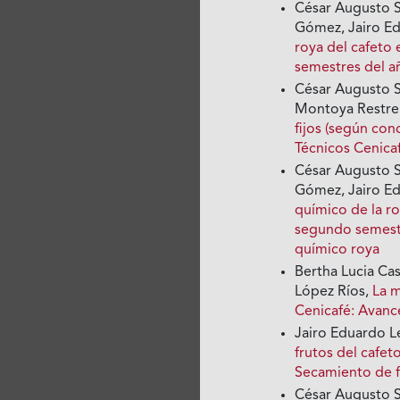
César Augusto Si
Gómez, Jairo E
roya del cafeto
semestres del 
César Augusto S
Montoya Restr
fijos (según con
Técnicos Cenica
César Augusto Si
Gómez, Jairo E
químico de la ro
segundo semest
químico roya
Bertha Lucia Ca
López Ríos,
La m
Cenicafé: Avanc
Jairo Eduardo L
frutos del cafet
Secamiento de f
César Augusto Si