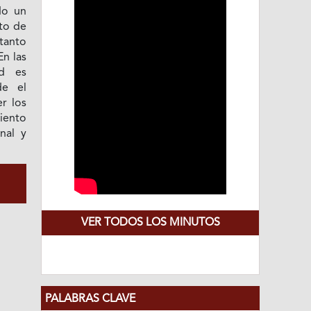
do un
nto de
tanto
En las
ad es
de el
r los
iento
nal y
VER TODOS LOS MINUTOS
PALABRAS CLAVE