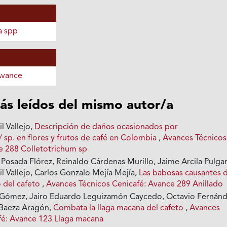
a spp
Avance
ás leídos del mismo autor/a
l Vallejo,
Descripción de daños ocasionados por
 sp. en flores y frutos de café en Colombia
,
Avances Técnicos
e 288 Colletotrichum sp
 Posada Flórez, Reinaldo Cárdenas Murillo, Jaime Arcila Pulgar
l Vallejo, Carlos Gonzalo Mejía Mejía,
Las babosas causantes 
lo del cafeto
,
Avances Técnicos Cenicafé: Avance 289 Anillado
 Gómez, Jairo Eduardo Leguizamón Caycedo, Octavio Fernán
 Baeza Aragón,
Combata la llaga macana del cafeto
,
Avances
fé: Avance 123 Llaga macana