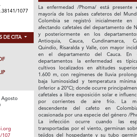
.
La enfermedad /Phoma/ está presente 
0.38141/1077
mayoría de los países cafeteros del Mund
Colombia se registró inicialmente en 
afectando cafetales del departamento de N
y posteriormente en los departament
 DE CITA
Antioquia, Cauca, Cundinamarca, Ca
Quindío, Risaralda y Valle, con mayor inci
en el departamento del Cauca. En e
DF
departamentos la enfermedad es típi
cultivos localizados en altitudes superio
IP
1.600 m, con regímenes de lluvia prolong
baja luminosidad y temperatura mínima
(inferior a 20°C); donde ocurre principalme
cafetales a libre exposición solar e influen
 Agosto
por corrientes de aire frío. La mu
0
descendente del cafeto en Colombi
ocasionada por una especie del género /Ph
La infección ocurre cuando las esp
transportadas por el viento, germinan sobr
i.org
tejidos del hospedante y su tubo germin
1/107