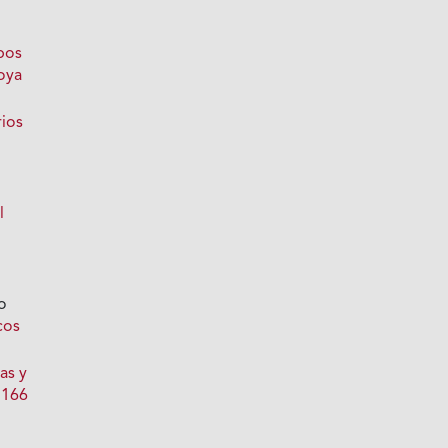
bos
oya
rios
l
o
cos
as y
 166