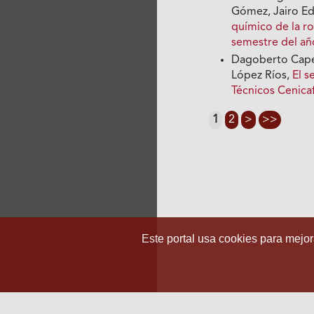
Gómez, Jairo E
químico de la ro
semestre del a
Dagoberto Cape
López Ríos,
El s
Técnicos Cenica
1
2
>
>>
Este portal usa cookies para mejora