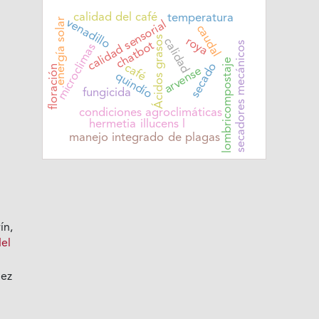
calidad del café
temperatura
energía solar
venadillo
calidad sensorial
caudal
Ácidos grasos
roya
calidad
secadores mecánicos
chatbot
microclimas
lombricompostaje
secado
café
floración
arvense
quindío
fungicida
condiciones agroclimáticas
hermetia illucens l
manejo integrado de plagas
ín,
del
dez