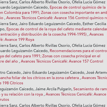
erra Sanz, Carlos Alberto Rivillas Osorio, Ofelia Lucia Gómez
duardo Leguizamón Caicedo,
Epocas de control químico de la
 en Colombia para 1991; Zonas con cosecha importante en am
año
,
Avances Técnicos Cenicafé: Avance 156 Control químico r
ierra Sanz, Jairo Eduardo Leguizamón Caicedo, Esther Cecilia
epo,
Epocas de control de la roya del cafeto mediante calenda
centración y distribución de la cosecha 1994-1995)
,
Avances
fé: Avance 199 Roya
erra Sanz, Carlos Alberto Rivillas Osorio, Ofelia Lucia Gómez
duardo Leguizamón Caicedo,
Recomendaciones para el contro
ya del cafeto para 1991; Zonas con cosecha principal en el
re del año
,
Avances Técnicos Cenicafé: Avance 157 Control
stro Caicedo, Jairo Eduardo Leguizamón Caicedo, José Artem
ancha foliar de los cítricos en la zona cafetera
,
Avances Técni
e 198 Cítricos
eguizamón Caicedo, Jaime Arcila Pulgarín,
Secamiento de ram
o y su relación con la roya
,
Avances Técnicos Cenicafé: Avance
rutos
erra Sanz, Carlos Alberto Rivillas Osorio, Ofelia Lucia Gómez