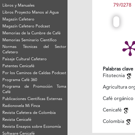
79/0278
Libros y Manuales
Libros Proyecto Manos al Agua
Magazín Cafetero
Magazín Cafetero Podcast
Memorias de la Cumbre de Café
Memorias Seminario Científico
Normas Técnicas del Sector
Cafetero
Paisaje Cultural Cafetero
Patentes Cenicafé
Palabras clave
Por los Caminos de Caldas Podcast
Fitotecnia
Programa Café 360
Programa de Promoción Toma
Agricultura or
Café
Café orgánico
Publicaciones Científicas Externas
Radionovela Mi Finca
Cenicafé
Revista Cafetera de Colombia
Revista Cenicafé
Colombia
Revista Ensayos sobre Economía
Software Cenicafé