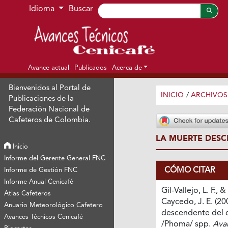
Ir al menú de navegación principal
Ir al contenido principal
Ir al pie de página del sitio
Idioma
Buscar
Avance actual
Publicados
Acerca de
Bienvenidos al Portal de
INICIO
/
ARCHIVOS
Publicaciones de la
Federación Nacional de
Cafeteros de Colombia.
LA MUERTE DESC
Inicio
Informe del Gerente General FNC
CÓMO CITAR
Informe de Gestión FNC
Informe Anual Cenicafé
Gil-Vallejo, L. F.,
Atlas Cafeteros
Caycedo, J. E. (20
Anuario Meteorológico Cafetero
descendente del 
Avances Técnicos Cenicafé
/Phoma/ spp.
Ava