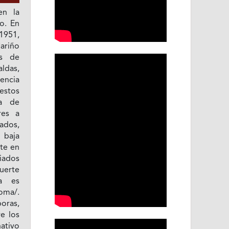
en la
o. En
1951,
ariño
os de
ldas,
dencia
stos
ca de
res a
ados,
 baja
nte en
ciados
erte
a es
oma/.
oras,
e los
ativo