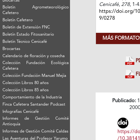
Biocartas
Cenicafé
,
278
, 1-4
Boletín Agrometeorológico
https://doi.org/1
Cafetero
9/0278
Boletín Cafetero
Boletín de Extensión FNC
Boletín Estado Fitosanitario
MÁS FORMATOS
Boletín Técnico Cenicafé
Brocartas
Calendario de floración y cosecha
P
Colección Fundación Ecológica
Cafetera
FL
Colección Fundación Manuel Mejía
Colección Libros 80 años
Colección Libros 85 años
Comportamiento de la Industria
Publicado:
1
Finca Cafetera Santander Podcast
200
Infografías Cenicafé
Informes de Gestión Comité
Antioquía
Informes de Gestión Comité Caldas
https://do
/10.3814
Las Aventuras del Profesor Yarumo