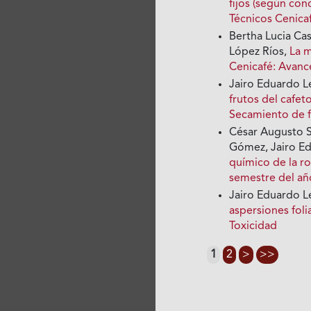
fijos (según con
Técnicos Cenica
Bertha Lucia Ca
López Ríos,
La m
Cenicafé: Avanc
Jairo Eduardo L
frutos del cafet
Secamiento de f
César Augusto Si
Gómez, Jairo E
químico de la ro
semestre del a
Jairo Eduardo 
aspersiones foli
Toxicidad
1
2
>
>>