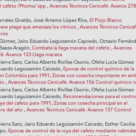
l cafeto /Phoma/ spp
,
Avances Técnicos Cenicafé: Avance 27
rrales Giraldo, José Artemo López Ríos,
El Piojo Blanco
rave plaga que amenaza los cítricos
,
Avances Técnicos Cenicaf
icos
 Gómez, Jairo Eduardo Leguizamón Caycedo, Octavio Fernán
 Baeza Aragón,
Combata la llaga macana del cafeto
,
Avances
fé: Avance 123 Llaga macana
erra Sanz, Carlos Alberto Rivillas Osorio, Ofelia Lucia Gómez
duardo Leguizamón Caicedo,
Epocas de control químico de la
 en Colombia para 1991; Zonas con cosecha importante en am
año
,
Avances Técnicos Cenicafé: Avance 156 Control químico r
erra Sanz, Carlos Alberto Rivillas Osorio, Ofelia Lucia Gómez
duardo Leguizamón Caicedo,
Recomendaciones para el contro
ya del cafeto para 1991; Zonas con cosecha principal en el
re del año
,
Avances Técnicos Cenicafé: Avance 157 Control
ierra Sanz, Jairo Eduardo Leguizamón Caicedo, Esther Cecilia
epo,
Epocas de control de la roya del cafeto mediante calenda