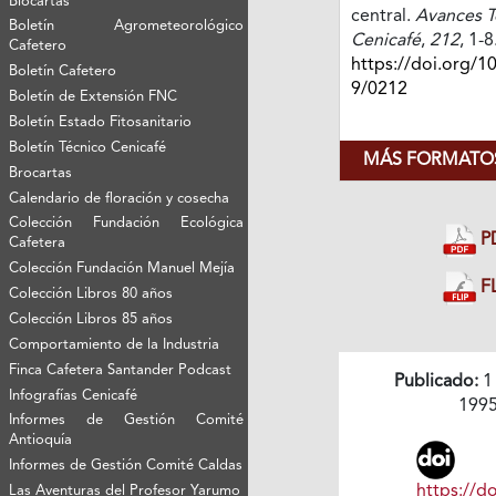
Biocartas
central.
Avances T
Boletín Agrometeorológico
Cenicafé
,
212
, 1-8
Cafetero
https://doi.org/1
Boletín Cafetero
9/0212
Boletín de Extensión FNC
Boletín Estado Fitosanitario
Boletín Técnico Cenicafé
MÁS FORMATOS
Brocartas
Calendario de floración y cosecha
Colección Fundación Ecológica
P
Cafetera
Colección Fundación Manuel Mejía
FL
Colección Libros 80 años
Colección Libros 85 años
Comportamiento de la Industria
Finca Cafetera Santander Podcast
Publicado:
1
Infografías Cenicafé
199
Informes de Gestión Comité
Antioquía
Informes de Gestión Comité Caldas
https://do
Las Aventuras del Profesor Yarumo