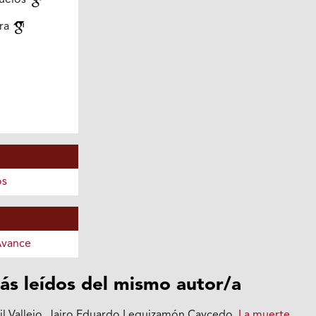
uelos
era
os
Avance
ás leídos del mismo autor/a
il Vallejo, Jairo Eduardo Leguizamón Caycedo,
La muerte