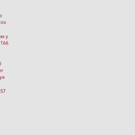
o
cos
as y
 166
l
er
oya
057