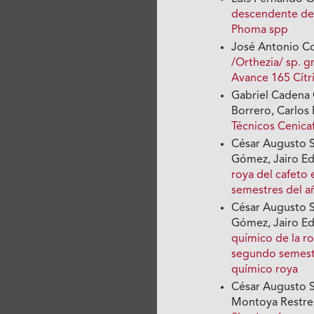
descendente de
Phoma spp
José Antonio Co
/Orthezia/ sp. g
Avance 165 Cítr
Gabriel Cadena
Borrero, Carlos
Técnicos Cenica
César Augusto Si
Gómez, Jairo E
roya del cafeto
semestres del 
César Augusto Si
Gómez, Jairo E
químico de la ro
segundo semest
químico roya
César Augusto S
Montoya Restr