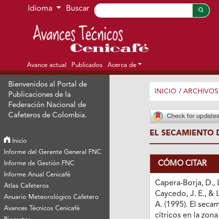
Ir al menú de navegación principal
Ir al contenido principal
Ir al pie de página del sitio
Idioma
Buscar
Avance actual
Publicados
Acerca de
Bienvenidos al Portal de
INICIO
/
ARCHIVOS
Publicaciones de la
Federación Nacional de
Cafeteros de Colombia.
EL SECAMIENTO 
Inicio
Informe del Gerente General FNC
CÓMO CITAR
Informe de Gestión FNC
Informe Anual Cenicafé
Capera-Borja, D.,
Atlas Cafeteros
Caycedo, J. E., & 
Anuario Meteorológico Cafetero
A. (1995). El seca
Avances Técnicos Cenicafé
cítricos en la zona