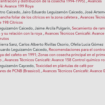
centración y distribución de la cosecha 1994-1995)
,
Avances
fé: Avance 199 Roya
stro Caicedo, Jairo Eduardo Leguizamón Caicedo, José Artem
ancha foliar de los cítricos en la zona cafetera
,
Avances Técni
e 198 Cítricos
eguizamón Caicedo, Jaime Arcila Pulgarín,
Secamiento de ram
o y su relación con la roya
,
Avances Técnicos Cenicafé: Avance
rutos
erra Sanz, Carlos Alberto Rivillas Osorio, Ofelia Lucia Gómez
duardo Leguizamón Caicedo,
Recomendaciones para el contro
ya del cafeto en 1991; Zonas con cosecha principal en el prim
ño
,
Avances Técnicos Cenicafé: Avance 158 Control químico r
Leguizamón Caycedo,
Toxicidad en plántulas de café por
ares de PCNB (Brassicol)
,
Avances Técnicos Cenicafé: Avance 