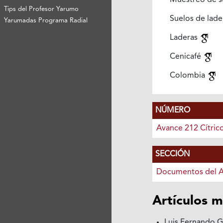
Muestreo de s
Tips del Profesor Yarumo
Suelos de lad
Yarumadas Programa Radial
Laderas
Cenicafé
Colombia
NÚMERO
Avance 212 Cítric
SECCIÓN
Documentos del 
Artículos m
Luis Fernando G