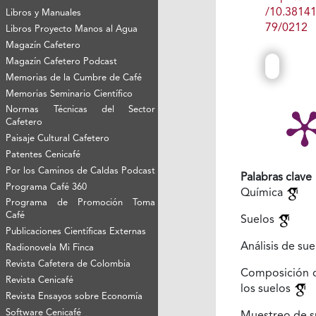
/10.3814
Libros y Manuales
79/0212
Libros Proyecto Manos al Agua
Magazín Cafetero
Magazín Cafetero Podcast
Memorias de la Cumbre de Café
Memorias Seminario Científico
Normas Técnicas del Sector
Cafetero
Paisaje Cultural Cafetero
Patentes Cenicafé
Por los Caminos de Caldas Podcast
Palabras clave
Programa Café 360
Química
Programa de Promoción Toma
Café
Suelos
Publicaciones Científicas Externas
Análisis de su
Radionovela Mi Finca
Revista Cafetera de Colombia
Composición 
Revista Cenicafé
los suelos
Revista Ensayos sobre Economía
Software Cenicafé