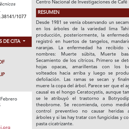
Centro Nacional de Investigaciones de Café
écnicos
.
RESUMEN
0.38141/1077
Desde 1981 se venía observando un secam
en los árboles de la variedad lima Tahi
producción, posteriormente, la enfermed
 DE CITA
registró en huertos de tangelos, mandari
naranjas. La enfermedad ha recibido v
nombres: Muerte súbita, Muerte bas
Secamiento de los cítricos. Primero se det
DF
hojas opacas, amarillentas con los b
volteados hacia arriba y luego se produ
IP
defoliación. Las ramas se secan y final
muere la copa del árbol. Parece ser que el 
causal es el hongo Ceratocystis, aunque ta
se le atribuyó el trastorno a Botryodip
 Febrero
theobrome. Se recomienda, como medi
5
control preventivo no causar heridas 
árboles y si las hay tratar con fungicidas y c
pasta cicatrizante.
i.org