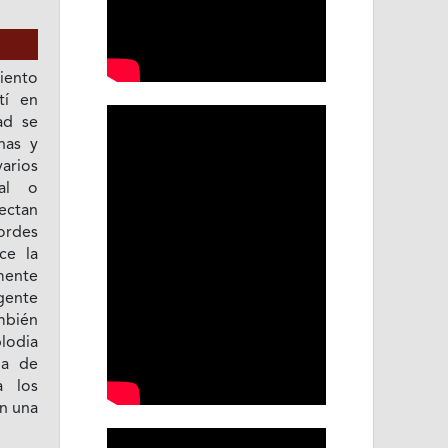
iento
tí en
ad se
nas y
arios
al o
ectan
ordes
ce la
mente
agente
mbién
lodia
da de
a los
on una