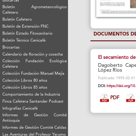
Biocartas
Boletín Agrometeorológico
Cafetero
Boletín Cafetero
Boletín de Extensión FNC
Boletín Estado Fitosanitario
DOCUMENTOS DE
Boletín Técnico Cenicafé
Brocartas
Calendario de floración y cosecha
El secamiento de 
Colección Fundación Ecológica
Dagoberto Cape
Cafetera
López Ríos
Colección Fundación Manuel Mejía
Publicado: 1995-02-01 Vi
Colección Libros 80 años
DOI:
https://doi.org/
Colección Libros 85 años
Comportamiento de la Industria
PDF
Finca Cafetera Santander Podcast
Infografías Cenicafé
Informes de Gestión Comité
Antioquía
Informes de Gestión Comité Caldas
Las Aventuras del Profesor Yarumo