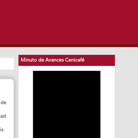
Minuto de Avances Cenicafé
 de
dad
is.