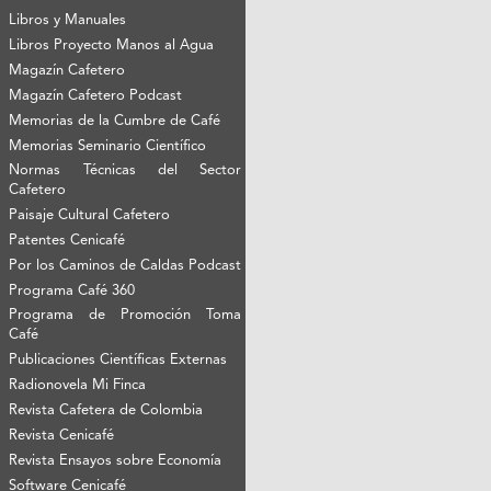
Libros y Manuales
Libros Proyecto Manos al Agua
Magazín Cafetero
Magazín Cafetero Podcast
Memorias de la Cumbre de Café
Memorias Seminario Científico
Normas Técnicas del Sector
Cafetero
Paisaje Cultural Cafetero
Patentes Cenicafé
Por los Caminos de Caldas Podcast
Programa Café 360
Programa de Promoción Toma
Café
Publicaciones Científicas Externas
Radionovela Mi Finca
Revista Cafetera de Colombia
Revista Cenicafé
Revista Ensayos sobre Economía
Software Cenicafé