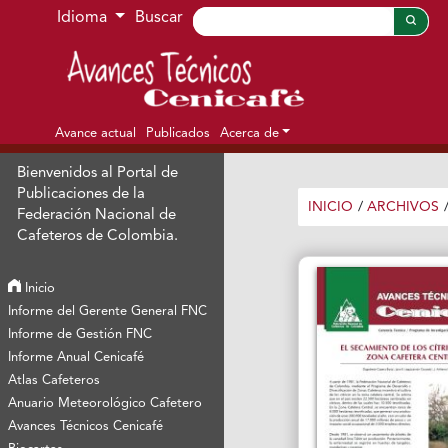
Ir al menú de navegación principal
Ir al contenido principal
Ir al pie de página del sitio
Idioma
Buscar
Avance actual
Publicados
Acerca de
Bienvenidos al Portal de
Publicaciones de la
INICIO
/
ARCHIVOS
Federación Nacional de
Cafeteros de Colombia.
Inicio
Informe del Gerente General FNC
Informe de Gestión FNC
Informe Anual Cenicafé
Atlas Cafeteros
Anuario Meteorológico Cafetero
Avances Técnicos Cenicafé