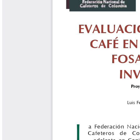
Biocartas
Boletín Agrometeorológico
Cafetero
Boletín Cafetero
Boletín de Extensión FNC
Boletín Estado Fitosanitario
Boletín Técnico Cenicafé
Brocartas
Calendario de floración y cosecha
Colección Fundación Ecológica
Cafetera
Colección Fundación Manuel Mejía
Colección Libros 80 años
Colección Libros 85 años
Comportamiento de la Industria
Finca Cafetera Santander Podcast
Infografías Cenicafé
Informes de Gestión Comité
Antioquía
Informes de Gestión Comité Caldas
Las Aventuras del Profesor Yarumo