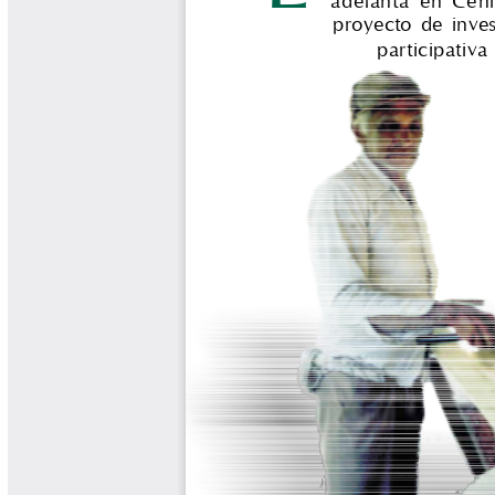
Libros y Manuales
Libros Proyecto Manos al Agua
Magazín Cafetero
Magazín Cafetero Podcast
Memorias de la Cumbre de Café
Memorias Seminario Científico
Normas Técnicas del Sector
Cafetero
Paisaje Cultural Cafetero
Patentes Cenicafé
Por los Caminos de Caldas Podcast
Programa Café 360
Programa de Promoción Toma
Café
Publicaciones Científicas Externas
Radionovela Mi Finca
Revista Cafetera de Colombia
Revista Cenicafé
Revista Ensayos sobre Economía
Software Cenicafé