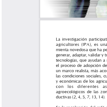
Tips del Profesor Yarumo
Yarumadas Programa Radial