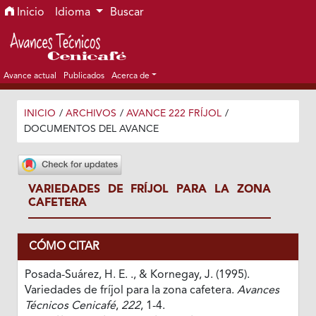
Ir al menú de navegación principal
Ir al contenido principal
Ir al pie de página del sitio
Inicio
Idioma
Buscar
Avance actual
Publicados
Acerca de
INICIO
/
ARCHIVOS
/
AVANCE 222 FRÍJOL
/
DOCUMENTOS DEL AVANCE
VARIEDADES DE FRÍJOL PARA LA ZONA
CAFETERA
CÓMO CITAR
Posada-Suárez, H. E. ., & Kornegay, J. (1995).
Variedades de fríjol para la zona cafetera.
Avances
Técnicos Cenicafé
,
222
, 1-4.