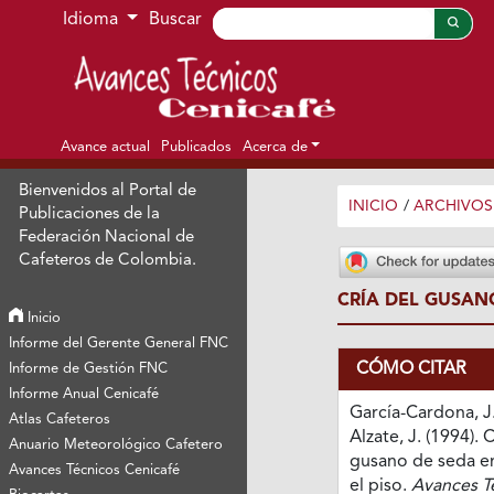
Ir al menú de navegación principal
Ir al contenido principal
Ir al pie de página del sitio
Idioma
Buscar
Avance actual
Publicados
Acerca de
Bienvenidos al Portal de
INICIO
/
ARCHIVOS
Publicaciones de la
Federación Nacional de
Cafeteros de Colombia.
CRÍA DEL GUSAN
Inicio
Informe del Gerente General FNC
CÓMO CITAR
Informe de Gestión FNC
Informe Anual Cenicafé
García-Cardona, J.
Atlas Cafeteros
Alzate, J. (1994). C
Anuario Meteorológico Cafetero
gusano de seda e
Avances Técnicos Cenicafé
el piso.
Avances T