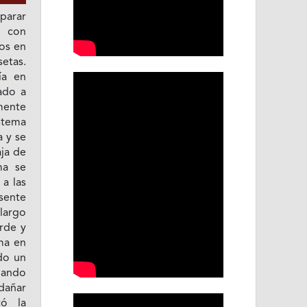
parar
s con
nos en
etas.
ía en
ado a
lmente
stema
 y se
aja de
ma se
a las
ente
largo
orde y
ama en
do un
blando
dañar
có la