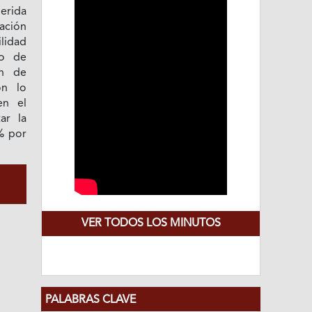
erida
ación
ilidad
ro de
ón de
on lo
en el
ar la
5% por
VER TODOS LOS MINUTOS
PALABRAS CLAVE