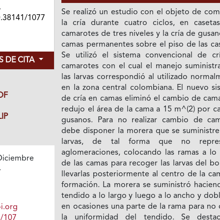
.
Se realizó un estudio con el objeto de com
0.38141/1077
la cría durante cuatro ciclos, en caseta
camarotes de tres niveles y la cría de gusa
camas permanentes sobre el piso de las cas
Se utilizó el sistema convencional de cr
 DE CITA
camarotes con el cual el manejo suministr
las larvas correspondió al utilizado norma
en la zona central colombiana. El nuevo si
DF
de cría en camas eliminó el cambio de cama
redujo el área de la cama a 15 m^(2) por c
IP
gusanos. Para no realizar cambio de ca
debe disponer la morera que se suministre 
larvas, de tal forma que no repres
aglomeraciones, colocando las ramas a lo 
Diciembre
de las camas para recoger las larvas del b
4
llevarlas posteriormente al centro de la c
formación. La morera se suministró hacien
tendido a lo largo y luego a lo ancho y do
en ocasiones una parte de la rama para no 
i.org
la uniformidad del tendido. Se desta
1/107