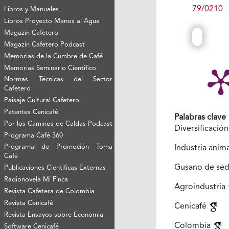
79/0210
Libros y Manuales
Libros Proyecto Manos al Agua
Magazín Cafetero
Magazín Cafetero Podcast
Memorias de la Cumbre de Café
Memorias Seminario Científico
Normas Técnicas del Sector
Cafetero
Paisaje Cultural Cafetero
Patentes Cenicafé
Palabras clave
Por los Caminos de Caldas Podcast
Diversificació
Programa Café 360
Programa de Promoción Toma
Industria anim
Café
Gusano de se
Publicaciones Científicas Externas
Radionovela Mi Finca
Agroindustria
Revista Cafetera de Colombia
Revista Cenicafé
Cenicafé
Revista Ensayos sobre Economía
Colombia
Software Cenicafé