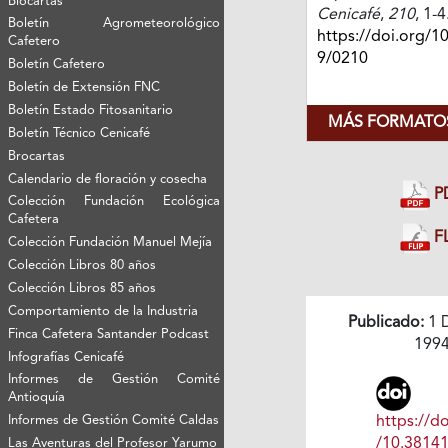
Biocartas
Cenicafé
,
210
, 1-4
Boletín Agrometeorológico
https://doi.org/1
Cafetero
9/0210
Boletín Cafetero
Boletín de Extensión FNC
Boletín Estado Fitosanitario
MÁS FORMATOS
Boletín Técnico Cenicafé
Brocartas
Calendario de floración y cosecha
P
Colección Fundación Ecológica
Cafetera
FL
Colección Fundación Manuel Mejía
Colección Libros 80 años
Colección Libros 85 años
Comportamiento de la Industria
Publicado:
1 
Finca Cafetera Santander Podcast
199
Infografías Cenicafé
Informes de Gestión Comité
Antioquía
Informes de Gestión Comité Caldas
https://do
/10.3814
Las Aventuras del Profesor Yarumo