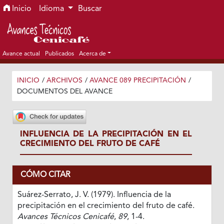
Ir al menú de navegación principal
Ir al contenido principal
Ir al pie de página del sitio
Inicio
Idioma
Buscar
Avance actual
Publicados
Acerca de
INICIO
/
ARCHIVOS
/
AVANCE 089 PRECIPITACIÓN
/
DOCUMENTOS DEL AVANCE
INFLUENCIA DE LA PRECIPITACIÓN EN EL
CRECIMIENTO DEL FRUTO DE CAFÉ
CÓMO CITAR
Suárez-Serrato, J. V. (1979). Influencia de la
precipitación en el crecimiento del fruto de café.
Avances Técnicos Cenicafé
,
89
, 1-4.