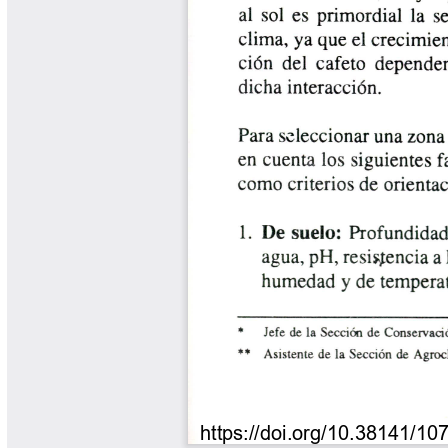
Libros y Manuales
Libros Proyecto Manos al Agua
Magazín Cafetero
Magazín Cafetero Podcast
Memorias de la Cumbre de Café
Memorias Seminario Científico
Normas Técnicas del Sector
Cafetero
Paisaje Cultural Cafetero
Patentes Cenicafé
Por los Caminos de Caldas Podcast
Programa Café 360
Programa de Promoción Toma
Café
Publicaciones Científicas Externas
Radionovela Mi Finca
Revista Cafetera de Colombia
Revista Cenicafé
Revista Ensayos sobre Economía
Software Cenicafé