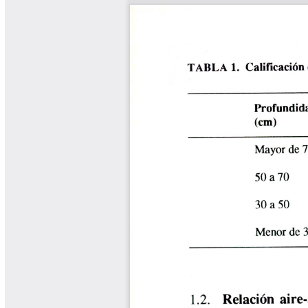
Tips del Profesor Yarumo
Yarumadas Programa Radial