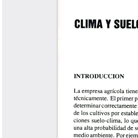
Biocartas
Boletín Agrometeorológico
Cafetero
Boletín Cafetero
Boletín de Extensión FNC
Boletín Estado Fitosanitario
Boletín Técnico Cenicafé
Brocartas
Calendario de floración y cosecha
Colección Fundación Ecológica
Cafetera
Colección Fundación Manuel Mejía
Colección Libros 80 años
Colección Libros 85 años
Comportamiento de la Industria
Finca Cafetera Santander Podcast
Infografías Cenicafé
Informes de Gestión Comité
Antioquía
Informes de Gestión Comité Caldas
Las Aventuras del Profesor Yarumo