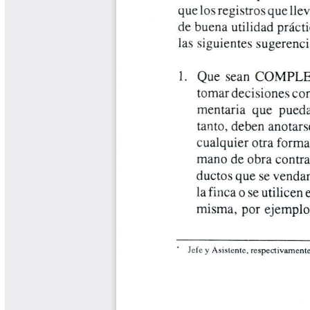
Libros y Manuales
Libros Proyecto Manos al Agua
Magazín Cafetero
Magazín Cafetero Podcast
Memorias de la Cumbre de Café
Memorias Seminario Científico
Normas Técnicas del Sector
Cafetero
Paisaje Cultural Cafetero
Patentes Cenicafé
Por los Caminos de Caldas Podcast
Programa Café 360
Programa de Promoción Toma
Café
Publicaciones Científicas Externas
Radionovela Mi Finca
Revista Cafetera de Colombia
Revista Cenicafé
Revista Ensayos sobre Economía
Software Cenicafé