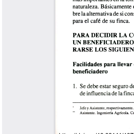
Libros y Manuales
Libros Proyecto Manos al Agua
Magazín Cafetero
Magazín Cafetero Podcast
Memorias de la Cumbre de Café
Memorias Seminario Científico
Normas Técnicas del Sector
Cafetero
Paisaje Cultural Cafetero
Patentes Cenicafé
Por los Caminos de Caldas Podcast
Programa Café 360
Programa de Promoción Toma
Café
Publicaciones Científicas Externas
Radionovela Mi Finca
Revista Cafetera de Colombia
Revista Cenicafé
Revista Ensayos sobre Economía
Software Cenicafé