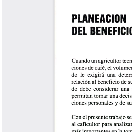
Biocartas
Boletín Agrometeorológico
Cafetero
Boletín Cafetero
Boletín de Extensión FNC
Boletín Estado Fitosanitario
Boletín Técnico Cenicafé
Brocartas
Calendario de floración y cosecha
Colección Fundación Ecológica
Cafetera
Colección Fundación Manuel Mejía
Colección Libros 80 años
Colección Libros 85 años
Comportamiento de la Industria
Finca Cafetera Santander Podcast
Infografías Cenicafé
Informes de Gestión Comité
Antioquía
Informes de Gestión Comité Caldas
Las Aventuras del Profesor Yarumo