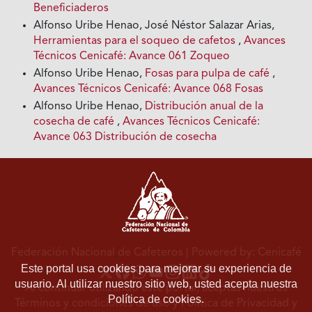
Beneficiaderos
Alfonso Uribe Henao, José Néstor Salazar Arias,
Herramientas para el soqueo de cafetos
,
Avances
Técnicos Cenicafé: Avance 061 Zoqueo
Alfonso Uribe Henao,
Fosas para pulpa de café
,
Avances Técnicos Cenicafé: Avance 068 Fosas
Alfonso Uribe Henao,
Distribución anual de la
cosecha de café
,
Avances Técnicos Cenicafé:
Avance 063 Distribución de cosecha
Federación Nacional de Cafeteros
| Powered by: Cenicafé
Este portal usa cookies para mejorar su experiencia de
usuario. Al utilizar nuestro sitio web, usted acepta nuestra
Al continuar utilizando este portal, aceptas nuestros
Política de cookies.
Términos y condiciones de uso
y
Política de Privacidad y