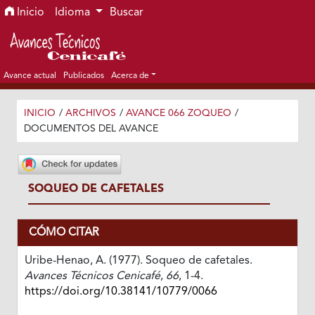
Ir al menú de navegación principal
Ir al contenido principal
Ir al pie de página del sitio
Inicio
Idioma
Buscar
Avance actual
Publicados
Acerca de
INICIO
/
ARCHIVOS
/
AVANCE 066 ZOQUEO
/
DOCUMENTOS DEL AVANCE
SOQUEO DE CAFETALES
CÓMO CITAR
Uribe-Henao, A. (1977). Soqueo de cafetales.
Avances Técnicos Cenicafé
,
66
, 1-4.
https://doi.org/10.38141/10779/0066