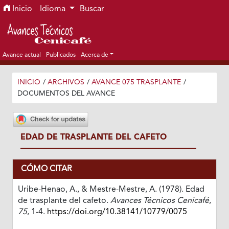
Ir al menú de navegación principal
Ir al contenido principal
Ir al pie de página del sitio
Inicio
Idioma
Buscar
Avance actual
Publicados
Acerca de
INICIO
/
ARCHIVOS
/
AVANCE 075 TRASPLANTE
/
DOCUMENTOS DEL AVANCE
EDAD DE TRASPLANTE DEL CAFETO
CÓMO CITAR
Uribe-Henao, A., & Mestre-Mestre, A. (1978). Edad
de trasplante del cafeto.
Avances Técnicos Cenicafé
,
75
, 1-4.
https://doi.org/10.38141/10779/0075