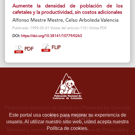
Aumente la densidad de población de los
cafetales y la productividad, sin costos adicionales
Alfonso Mestre Mestre, Celso Arboleda Valencia
Publicado: 1999-05-01 Visitas del artículo 110 | Visitas PDF
DOI:
https://doi.org/10.38141/10779/0263
FLIP
PDF
Federación Nacional de Cafeteros
| Powered by: Cenicafé
Este portal usa cookies para mejorar su experiencia de
usuario. Al utilizar nuestro sitio web, usted acepta nuestra
Al continuar utilizando este portal, aceptas nuestros
Política de cookies.
Términos y condiciones de uso
y
Política de Privacidad y