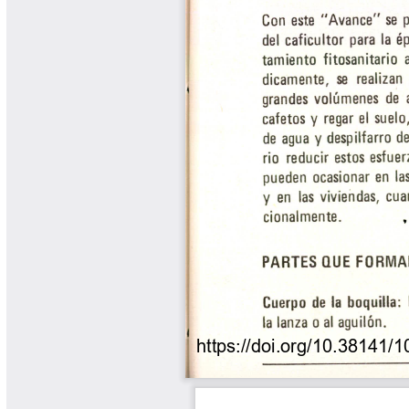
Libros y Manuales
Libros Proyecto Manos al Agua
Magazín Cafetero
Magazín Cafetero Podcast
Memorias de la Cumbre de Café
Memorias Seminario Científico
Normas Técnicas del Sector
Cafetero
Paisaje Cultural Cafetero
Patentes Cenicafé
Por los Caminos de Caldas Podcast
Programa Café 360
Programa de Promoción Toma
Café
Publicaciones Científicas Externas
Radionovela Mi Finca
Revista Cafetera de Colombia
Revista Cenicafé
Revista Ensayos sobre Economía
Software Cenicafé