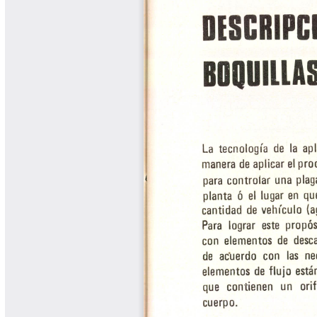
Biocartas
Boletín Agrometeorológico
Cafetero
Boletín Cafetero
Boletín de Extensión FNC
Boletín Estado Fitosanitario
Boletín Técnico Cenicafé
Brocartas
Calendario de floración y cosecha
Colección Fundación Ecológica
Cafetera
Colección Fundación Manuel Mejía
Colección Libros 80 años
Colección Libros 85 años
Comportamiento de la Industria
Finca Cafetera Santander Podcast
Infografías Cenicafé
Informes de Gestión Comité
Antioquía
Informes de Gestión Comité Caldas
Las Aventuras del Profesor Yarumo