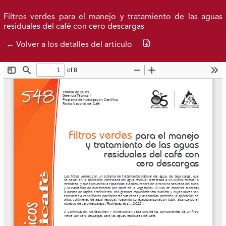
Ir al menú de navegación principal
Ir al contenido principal
Ir al pie de página del sitio
Inicio
Idioma
Buscar
Filtros verdes para el manejo y tratamiento de las aguas
residuales del café con cero descargas
Descargar PDF
← Volver a los detalles del artículo
Avance actual
Publicados
Acerca de
Federación Nacional de Cafeteros
| Powered by: Cenicafé
Al continuar utilizando este portal, aceptas nuestros
Términos y condiciones de uso
y
Política de Privacidad y
Tratamiento de Datos Personales
.