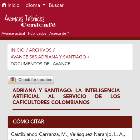
Ir al menú de navegación principal
Ir al contenido principal
Ir al pie de página del sitio
Inicio
Idioma
Buscar
Avance actual
Publicados
Acerca de
INICIO
/
ARCHIVOS
/
AVANCE 585 ADRIANA Y SANTIAGO
/
DOCUMENTOS DEL AVANCE
ADRIANA Y SANTIAGO: LA INTELIGENCIA
ARTIFICIAL AL SERVICIO DE LOS
CAFICULTORES COLOMBIANOS
CÓMO CITAR
Castiblanco-Carranza, M., Velásquez-Naranjo, L. A.,