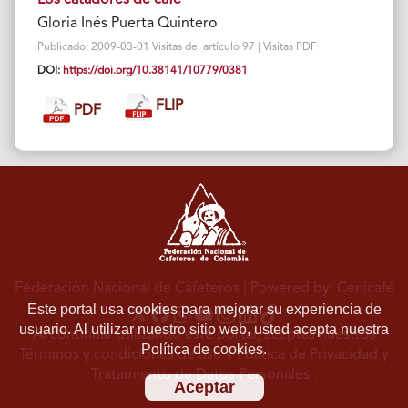
Gloria Inés Puerta Quintero
Publicado: 2009-03-01 Visitas del artículo 97 | Visitas PDF
DOI:
https://doi.org/10.38141/10779/0381
FLIP
PDF
Federación Nacional de Cafeteros
| Powered by: Cenicafé
Este portal usa cookies para mejorar su experiencia de
usuario. Al utilizar nuestro sitio web, usted acepta nuestra
Al continuar utilizando este portal, aceptas nuestros
Política de cookies.
Términos y condiciones de uso
y
Política de Privacidad y
Tratamiento de Datos Personales
.
Aceptar