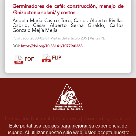
Germinadores de café: construcción, manejo de
/Rhizoctonia solani/ y costos
Ángela María Castro Toro, Carlos Alberto Rivillas
Osorio, César Alberto Serna Giraldo, Carlos
Gonzalo Mejía Mejía
Publicado: 2008-02-01 Visitas del artículo 235 | Visitas PDF
DOI:
https://doi.org/10.38141/10779/0368
FLIP
PDF
Federación Nacional de Cafeteros
| Powered by: Cenicafé
Este portal usa cookies para mejorar su experiencia de
usuario. Al utilizar nuestro sitio web, usted acepta nuestra
Al continuar utilizando este portal, aceptas nuestros