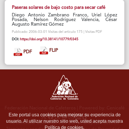
Paseras solares de bajo costo para secar café
Diego Antonio Zambrano Franco, Uriel López
Posada, Nelson Rodríguez Valencia, César
Augusto Ramírez Gómez
Publicado: 2006-03-01 Visitas del artículo 175 | Visitas PDF
DOI:
https://doi.org/10.38141/10779/0345
FLIP
PDF
Federación Nacional de Cafeteros
| Powered by: Cenicafé
Este portal usa cookies para mejorar su experiencia de
usuario. Al utilizar nuestro sitio web, usted acepta nuestra
Al continuar utilizando este portal, aceptas nuestros
Política de cookies.