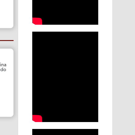
ina
ndo