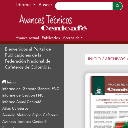
Ir al menú de navegación principal
Ir al contenido principal
Ir al pie de página del sitio
Idioma
Buscar
Avance actual
Publicados
Acerca de
Bienvenidos al Portal de
Publicaciones de la
INICIO
/
ARCHIVOS
Federación Nacional de
Cafeteros de Colombia.
Inicio
Informe del Gerente General FNC
Informe de Gestión FNC
Informe Anual Cenicafé
Atlas Cafeteros
Anuario Meteorológico Cafetero
Avances Técnicos Cenicafé