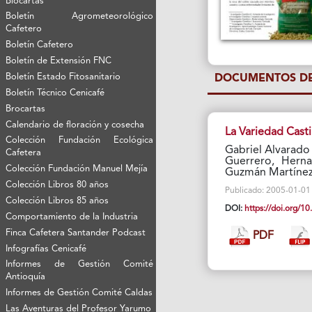
Biocartas
Boletín Agrometeorológico
Cafetero
Boletín Cafetero
Boletín de Extensión FNC
Boletín Estado Fitosanitario
DOCUMENTOS DE
Boletín Técnico Cenicafé
Brocartas
Calendario de floración y cosecha
La Variedad Casti
Colección Fundación Ecológica
Gabriel Alvarado
Cafetera
Guerrero, Hern
Colección Fundación Manuel Mejía
Guzmán Martíne
Colección Libros 80 años
Publicado: 2005-01-01 Vi
Colección Libros 85 años
DOI:
https://doi.org/
Comportamiento de la Industria
Finca Cafetera Santander Podcast
PDF
Infografías Cenicafé
Informes de Gestión Comité
Antioquía
Informes de Gestión Comité Caldas
Las Aventuras del Profesor Yarumo