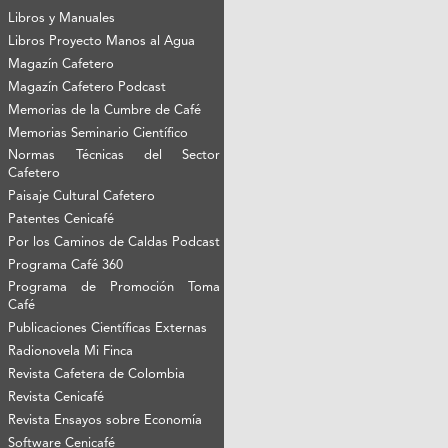
Libros y Manuales
Libros Proyecto Manos al Agua
Magazín Cafetero
Magazín Cafetero Podcast
Memorias de la Cumbre de Café
Memorias Seminario Científico
Normas Técnicas del Sector
Cafetero
Paisaje Cultural Cafetero
Patentes Cenicafé
Por los Caminos de Caldas Podcast
Programa Café 360
Programa de Promoción Toma
Café
Publicaciones Científicas Externas
Radionovela Mi Finca
Revista Cafetera de Colombia
Revista Cenicafé
Revista Ensayos sobre Economía
Software Cenicafé