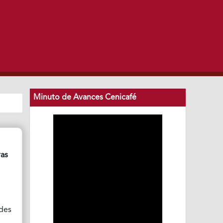
Minuto de Avances Cenicafé
ras
ades