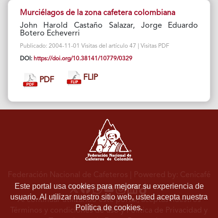
Murciélagos de la zona cafetera colombiana
John Harold Castaño Salazar, Jorge Eduardo
Botero Echeverri
Publicado: 2004-11-01 Visitas del artículo 47 | Visitas PDF
DOI:
https://doi.org/10.38141/10779/0329
FLIP
PDF
Federación Nacional de Cafeteros
| Powered by: Cenicafé
Este portal usa cookies para mejorar su experiencia de
usuario. Al utilizar nuestro sitio web, usted acepta nuestra
Al continuar utilizando este portal, aceptas nuestros
Política de cookies.
Términos y condiciones de uso
y
Política de Privacidad y