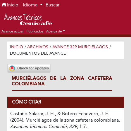
Ir al menú de navegación principal
Ir al contenido principal
Ir al pie de página del sitio
Inicio
Idioma
Buscar
Avance actual
Publicados
Acerca de
INICIO
/
ARCHIVOS
/
AVANCE 329 MURCIÉLAGOS
/
DOCUMENTOS DEL AVANCE
MURCIÉLAGOS DE LA ZONA CAFETERA
COLOMBIANA
CÓMO CITAR
Castaño-Salazar, J. H., & Botero-Echeverri, J. E.
(2004). Murciélagos de la zona cafetera colombiana.
Avances Técnicos Cenicafé
,
329
, 1-7.