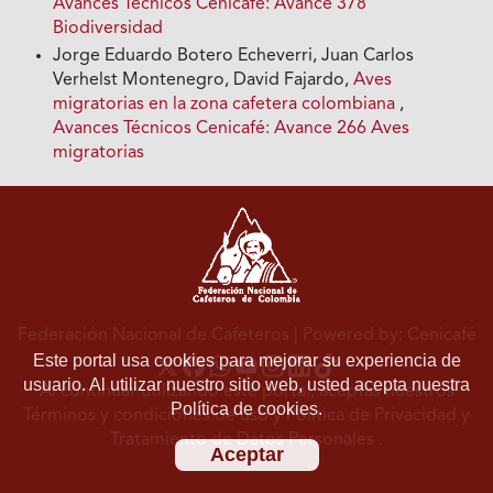
Avances Técnicos Cenicafé: Avance 378
Biodiversidad
Jorge Eduardo Botero Echeverri, Juan Carlos
Verhelst Montenegro, David Fajardo,
Aves
migratorias en la zona cafetera colombiana
,
Avances Técnicos Cenicafé: Avance 266 Aves
migratorias
Federación Nacional de Cafeteros
| Powered by: Cenicafé
Este portal usa cookies para mejorar su experiencia de
usuario. Al utilizar nuestro sitio web, usted acepta nuestra
Al continuar utilizando este portal, aceptas nuestros
Política de cookies.
Términos y condiciones de uso
y
Política de Privacidad y
Tratamiento de Datos Personales
.
Aceptar