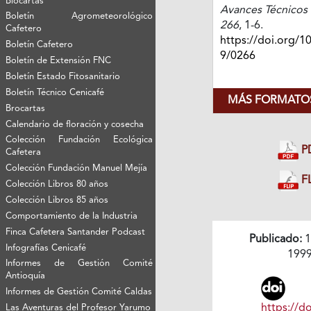
Biocartas
Avances Técnicos 
Boletín Agrometeorológico
266
, 1-6.
Cafetero
https://doi.org/1
Boletín Cafetero
9/0266
Boletín de Extensión FNC
Boletín Estado Fitosanitario
Boletín Técnico Cenicafé
MÁS FORMATOS
Brocartas
Calendario de floración y cosecha
Colección Fundación Ecológica
P
Cafetera
Colección Fundación Manuel Mejía
FL
Colección Libros 80 años
Colección Libros 85 años
Comportamiento de la Industria
Finca Cafetera Santander Podcast
Publicado:
1
Infografías Cenicafé
199
Informes de Gestión Comité
Antioquía
Informes de Gestión Comité Caldas
https://do
Las Aventuras del Profesor Yarumo