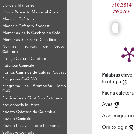
/10.3814
Libros y Manuales
79/0266
Libros Proyecto Manos al Agua
Magazín Cafetero
Magazín Cafetero Podcast
Memorias de la Cumbre de Café
Memorias Seminario Científico
Normas Técnicas del Sector
Cafetero
Paisaje Cultural Cafetero
Patentes Cenicafé
Por los Caminos de Caldas Podcast
Palabras clave
Programa Café 360
Ecología
Programa de Promoción Toma
Café
Fauna cafeter
Publicaciones Científicas Externas
Aves
Radionovela Mi Finca
Revista Cafetera de Colombia
Aves migrator
Revista Cenicafé
Revista Ensayos sobre Economía
Ornitología
Software Cenicafé