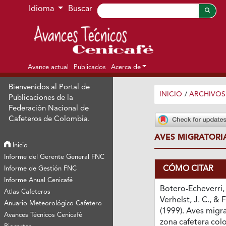
Ir al menú de navegación principal
Ir al contenido principal
Ir al pie de página del sitio
Idioma
Buscar
Avance actual
Publicados
Acerca de
Bienvenidos al Portal de
INICIO
/
ARCHIVOS
Publicaciones de la
Federación Nacional de
Cafeteros de Colombia.
AVES MIGRATORI
Inicio
Informe del Gerente General FNC
CÓMO CITAR
Informe de Gestión FNC
Informe Anual Cenicafé
Botero-Echeverri, J
Atlas Cafeteros
Verhelst, J. C., & 
Anuario Meteorológico Cafetero
(1999). Aves migra
Avances Técnicos Cenicafé
zona cafetera col