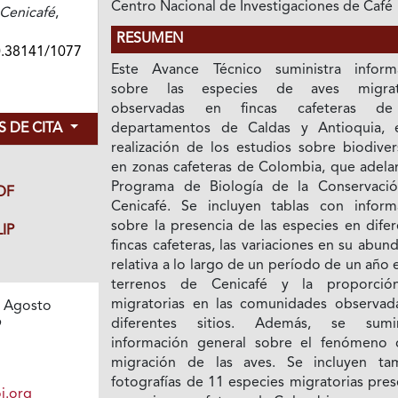
Centro Nacional de Investigaciones de Café
Cenicafé
,
RESUMEN
0.38141/1077
Este Avance Técnico suministra inform
sobre las especies de aves migrato
observadas en fincas cafeteras de
 DE CITA
departamentos de Caldas y Antioquia, 
realización de los estudios sobre biodiver
en zonas cafeteras de Colombia, que adelan
Programa de Biología de la Conservaci
DF
Cenicafé. Se incluyen tablas con inform
sobre la presencia de las especies en dife
IP
fincas cafeteras, las variaciones en su abun
relativa a lo largo de un período de un año 
terrenos de Cenicafé y la proporci
migratorias en las comunidades observad
 Agosto
diferentes sitios. Además, se sumin
9
información general sobre el fenómeno 
migración de las aves. Se incluyen ta
fotografías de 11 especies migratorias pre
i.org