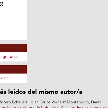
igratorias
Avance
ás leídos del mismo autor/a
otero Echeverri, Juan Carlos Verhelst Montenegro, David
s en la zona cafetera de Colombia
,
Avances Técnicos Cenicafé