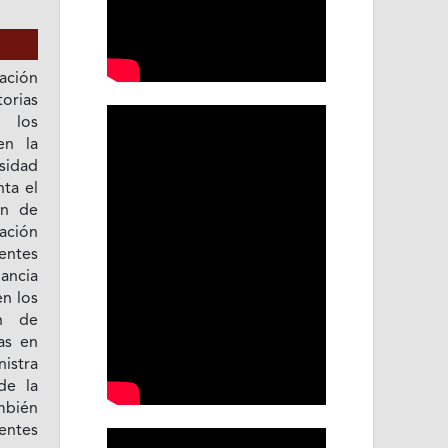
ación
rias
 los
en la
sidad
ta el
ón de
ación
rentes
dancia
en los
ón de
as en
istra
de la
mbién
sentes