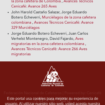
la zona cafetera de Colombia
,
Avances Técnicos
Cenicafé: Avance 265 Aves
John Harold Castaño Salazar, Jorge Eduardo
Botero Echeverri,
Murciélagos de la zona cafetera
colombiana
,
Avances Técnicos Cenicafé: Avance
329 Murciélagos
Jorge Eduardo Botero Echeverri, Juan Carlos
Verhelst Montenegro, David Fajardo,
Aves
migratorias en la zona cafetera colombiana
,
Avances Técnicos Cenicafé: Avance 266 Aves
migratorias
Federación Nacional de Cafeteros
| Powered by: Cenicafé
Este portal usa cookies para mejorar su experiencia de
usuario. Al utilizar nuestro sitio web, usted acepta nuestra