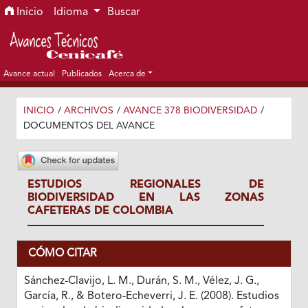
Ir al menú de navegación principal
Ir al contenido principal
Ir al pie de página del sitio
Inicio
Idioma
Buscar
Avance actual
Publicados
Acerca de
INICIO
/
ARCHIVOS
/
AVANCE 378 BIODIVERSIDAD
/
DOCUMENTOS DEL AVANCE
ESTUDIOS REGIONALES DE
BIODIVERSIDAD EN LAS ZONAS
CAFETERAS DE COLOMBIA
CÓMO CITAR
Sánchez-Clavijo, L. M., Durán, S. M., Vélez, J. G.,
García, R., & Botero-Echeverri, J. E. (2008). Estudios