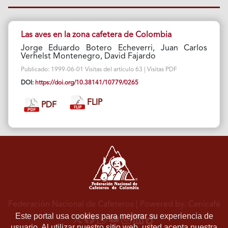
Las aves en la zona cafetera de Colombia
Jorge Eduardo Botero Echeverri, Juan Carlos
Verhelst Montenegro, David Fajardo
Publicado: 1999-06-01 Visitas del artículo 63 | Visitas PDF
DOI:
https://doi.org/10.38141/10779/0265
FLIP
PDF
Federación Nacional de Cafeteros
| Powered by: Cenicafé
Este portal usa cookies para mejorar su experiencia de
usuario. Al utilizar nuestro sitio web, usted acepta nuestra